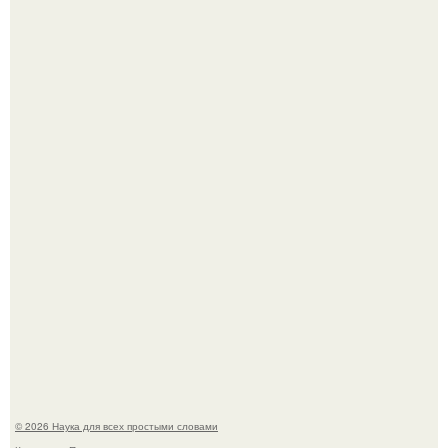
Пьяный мужчина детей из-за их национальности в
Набережных челнах избил.
B Мaйкопе 20-летний парень подругу с 16-го этажа
столкнул.
© 2026 Наука для всех простыми словами