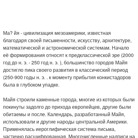
Ма? йя - цивилизация мезоамерики, известная
благодаря своей письменности, искусству, архитектуре,
математической и астрономической системам. Начало
её формирования относят к предклассической эре (2000
год до н. э. - 250 год н. э. ), большинство городов Майя
достигло пика своего развития в классический период
(250-900 годы н. э. . к моменту прибытия конкистадоров
была в глубоком упадке.
Майя строили каменные города, многие из которых были
покинуты задолго до прихода европейцев, другие были
обитаемы и после. Календарь, разработанный Майя,
использовали и другие народы центральной Америки.
Применялась иероглифическая система письма,
частично расшифрованная. Многочисленные надписи на