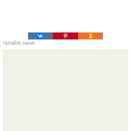
Читайте также
Армейский тест на психику. Армейский психологический
тест.