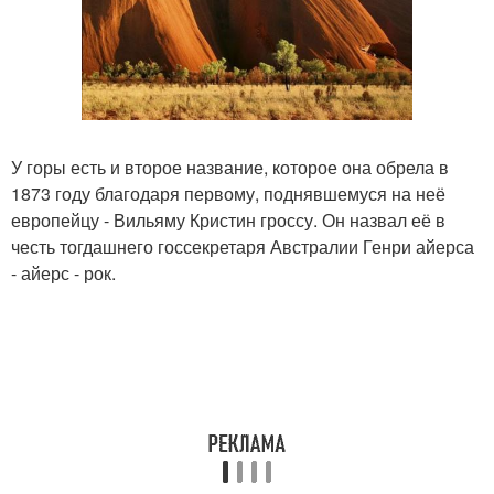
У горы есть и второе название, которое она обрела в
1873 году благодаря первому, поднявшемуся на неё
европейцу - Вильяму Кристин гроссу. Он назвал её в
честь тогдашнего госсекретаря Австралии Генри айерса
- айерс - рок.