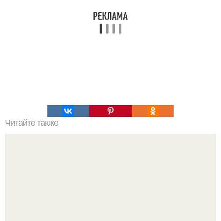
Читайте также
Философия Толстого. Философские идеи в творчестве Л.