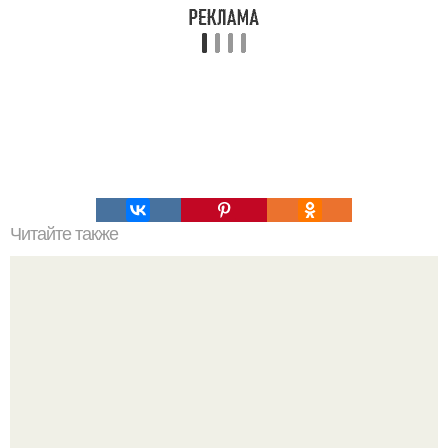
Читайте также
Зверства ЧЕЧЕНЦЕВ. Зверства чеченских боевиков во
время первой чеченской.