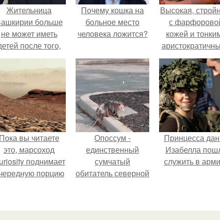
Жительница
Почему кошка на
Высокая, стройн
ашкирии больше
больное место
с фарфорово
не может иметь
человека ложится?
кожей и тонки
детей после того,
аристократичн
ак медики сделали
чертами, эль
й аборт на шестом
выглядит так, б
месяце
сошла с полот
беременности и
художника.
оставили в матке
плаценту.
Пока вы читаете
Опоссум -
Принцесса дан
это, марсоход
единственный
Изабелла пош
uriosity поднимает
сумчатый
служить в арм
чередную порцию
обитатель северной
красной пыли. 6.
америки.