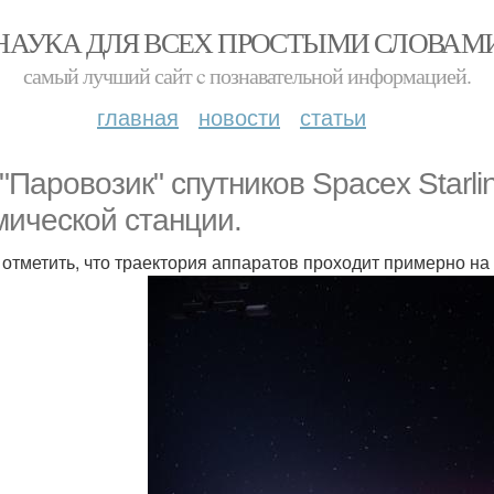
НАУКА ДЛЯ ВСЕХ ПРОСТЫМИ СЛОВАМ
самый лучший сайт c познавательной информацией.
главная
новости
статьи
 "Паровозик" спутников Spacex Starl
мической станции.
 отметить, что траектория аппаратов проходит примерно н