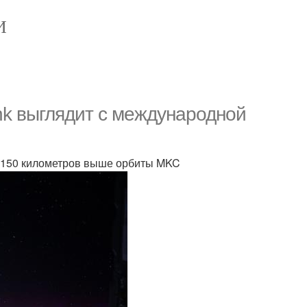
И
ink выглядит с международной
а 150 километров выше орбиты MKC