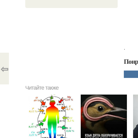
.
Понр
⇦
Читайте также