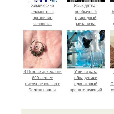
Химические
Язык дятла -
элементы в
необычный
Б
организме
природный
человека.
механизм.
к
е
В Пскове археологи
У вич и рака
800-летнее
обнаружили
височное кольцо с
одинаковый
C
Балкан нашли.
препятствующий
о
лечению механизм.