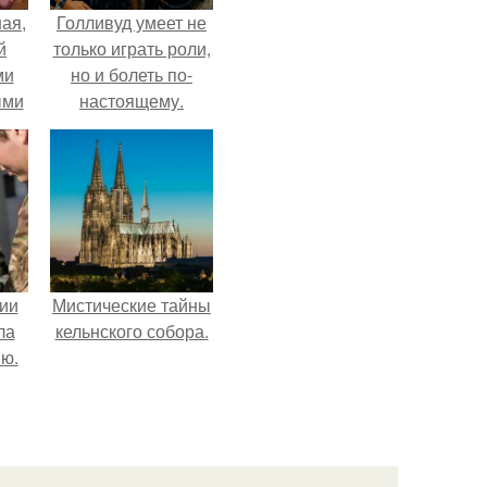
ая,
Голливуд умеет не
й
только играть роли,
ми
но и болеть по-
ыми
настоящему.
удто
на
ии
Мистические тайны
ла
кельнского собора.
ию.