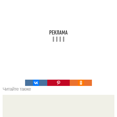
Читайте также