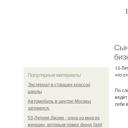
Сын
биз
13-Ле
что o
Популярные материалы
Экстернат в старших классах
По сл
школы
ведёт
Автомобиль в центре Москвы
cебе 
загорелся.
53-Летняя Джоке - одна из многих
женщин, которым помог фонд Spijt