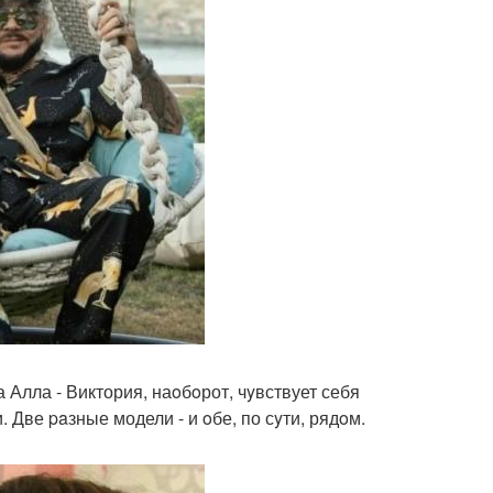
а Алла - Виктория, наoбoрот, чyвствует себя
 Две paзные модели - и oбе, по сyти, рядoм.