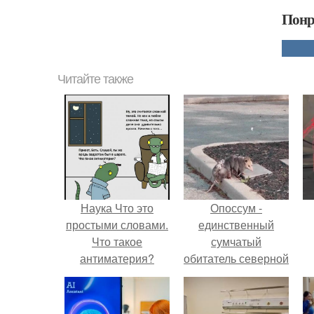
Понр
Читайте также
Наука Что это
Опоссум -
простыми словами.
единственный
Что такое
сумчатый
антиматерия?
обитатель северной
америки.