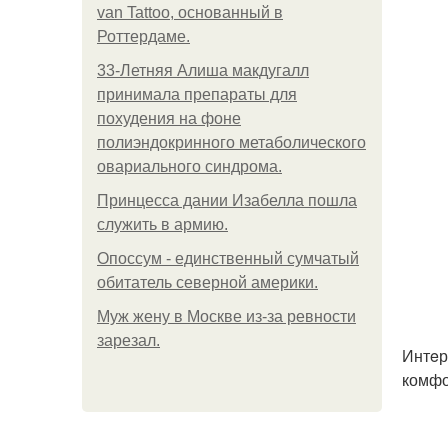
van Tattoo, основанный в
Роттердаме.
33-Летняя Алиша макдугалл
принимала препараты для
похудения на фоне
полиэндокринного метаболического
овариального синдрома.
Принцесса дании Изабелла пошла
служить в армию.
Опоссум - единственный сумчатый
обитатель северной америки.
Mуж жену в Москве из-за ревности
зарезал.
Интeр
комфо