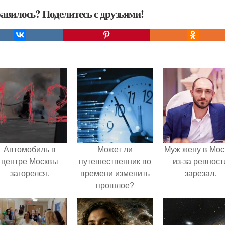
авилось? Поделитесь с друзьями!
Автомобиль в
Может ли
Mуж жену в Мос
центре Москвы
путешественник во
из-за ревност
загорелся.
времени изменить
зарезал.
прошлое?