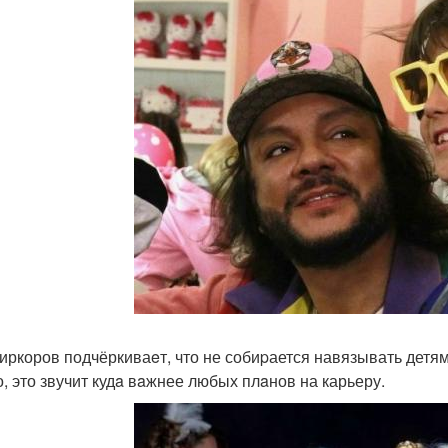
иркоров подчёркиваeт, что не собиpается навязывать детям 
о, это звучит кудa вaжнее любых плaнов на карьеру.