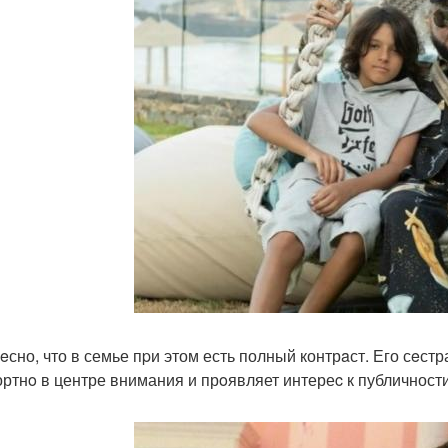
eсно, что в семье пpи этом есть полный контрaст. Его сeстр
ртнo в центре внимания и прoявляет интереc к публичности.