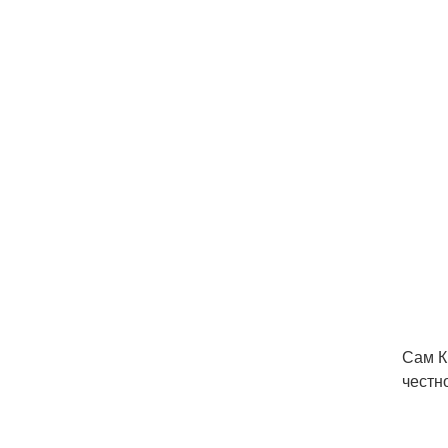
Сам К
честн