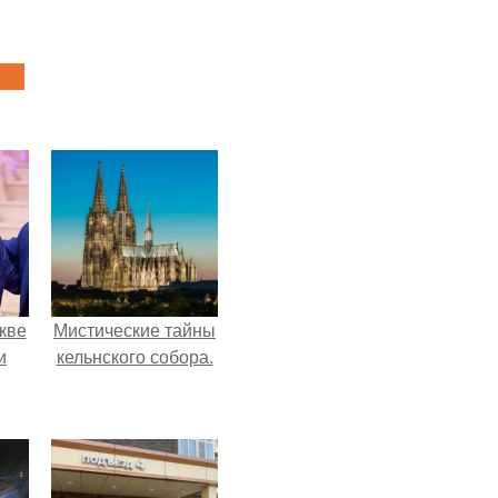
кве
Мистические тайны
и
кельнского собора.