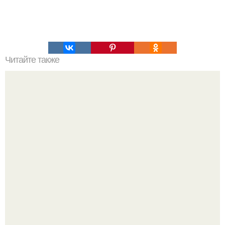
Читайте также
Наука Что это простыми словами. Что такое
антиматерия?