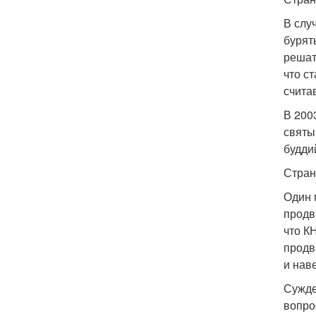
В слу
бурят
решат
что с
счита
В 200
святы
будди
Стран
Один 
продв
что К
продв
и нав
Сужде
вопро