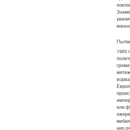
покло
Знаме
увели
маньч
Пыла
1900 
полит
громи
мятеж
ворва
Европ
проис
импер
или ф
ожере
мебел
них о