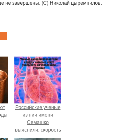
еще не завершены. (С) Николай цыремпилов.
ют
Российские ученые
оды
из нии имени
Семашко
выяснили: скорость
старения напрямую