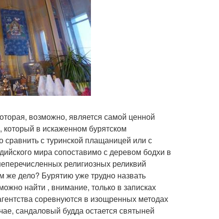
которая, возможно, является самой ценной
е, который в искаженном бурятском
но сравнить с туринской плащаницей или с
ддийского мира сопоставимо с деревом бодхи в
ышеперечисленных религиозных реликвий
ем же дело? Бурятию уже трудно назвать
ожно найти , внимание, только в записках
рагентства соревнуются в изощренных методах
учае, сандаловый будда остается святыней