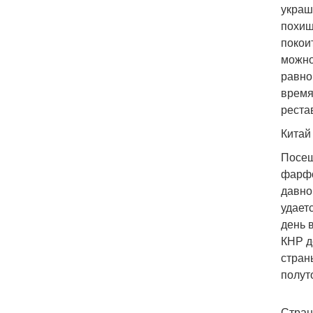
украш
похищ
покои
можно
равно
время
реста
Китай
Посещ
фарфо
давно
удает
день 
КНР д
стран
полут
Стран