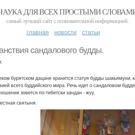
НАУКА ДЛЯ ВСЕХ ПРОСТЫМИ СЛОВАМ
самый лучший сайт c познавательной информацией.
главная
новости
статьи
анствия сандалового будды.
.
еком бурятском дацане хранится статуя будды шакьямуни, 
вией всего буддийского мира. Речь идет о сандаловом будд
ношении зовется по-тибетски зандан - жуу.
естная святыня.