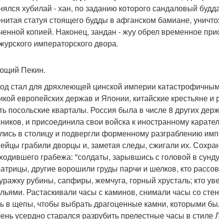
нялся хубилай - хан, по заданию которого сандаловый будд
нитая статуя стоящего будды в афганском бамиане, уничто
ченной копией. Наконец, зандан - жуу обрел временное пр
журского императорского двора.
ющий Пекин.
год стал для дряхлеющей цинской империи катастрофичны
икой европейских держав и Японии, китайские крестьяне и 
ть посольские кварталы. Россия была в числе 8 других дер
ников, и присоединила свои войска к иностранному карател
лись в столицу и подвергли форменному разграблению импе
ейцы грабили дворцы и, заметая следы, сжигали их. Сохра
ходившего грабежа: "солдаты, зарывшись с головой в сунду
атрицы, другие ворошили груды парчи и шелков, кто рассо
уражку рубины, сапфиры, жемчуга, горный хрусталь; кто
льями. Растаскивали часы с каминов, снимали часы со сте
ь в щепы, чтобы выбрать драгоценные камни, которыми бы
чень усердно старался разрубить прелестные часы в стиле 