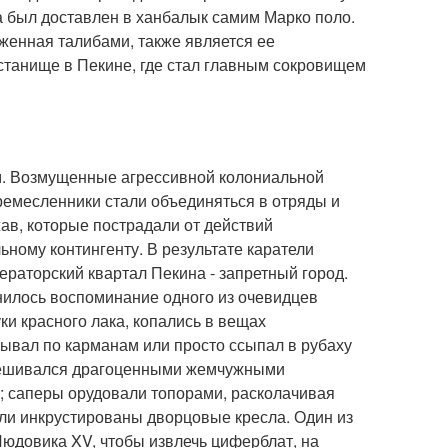
а был доставлен в ханбалык самим Марко поло.
женная талибами, также является ее
истанище в Пекине, где стал главным сокровищем
м. Возмущенные агрессивной колониальной
ремесленники стали объединяться в отряды и
жав, которые пострадали от действий
ьному контингенту. В результате каратели
раторский квартал Пекина - запретный город.
нилось воспоминание одного из очевидцев
ки красного лака, копались в вещах
вывал по карманам или просто ссыпал в рубаху
 увешивался драгоценными жемчужными
н; саперы орудовали топорами, расколачивая
ли инкрустированы дворцовые кресла. Один из
Людовика XV, чтобы извлечь циферблат, на