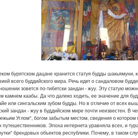
еком бурятском дацане хранится статуя будды шакьямуни, 
вией всего буддийского мира. Речь идет о сандаловом будд
ношении зовется по-тибетски зандан - жуу. Эту статую мож
м камнем каабы. Да что далеко ходить, ее значение для бу
айе или сингальским зубом будды. Но в отличие от всех в
ский зандан - жуу в буддийском мире почти неизвестен. В ч
ежьим Углом", богом забытым местом, сведения о котором м
х путешественников. Эпоха интернета уравняла всех, и ту
рутки" брендовых объектов республики. Почему, в таком сл