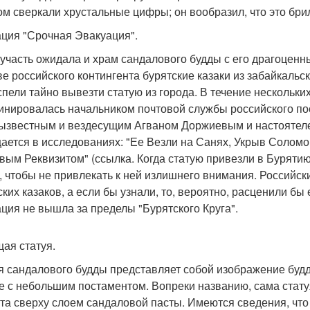
ом сверкали хрустальные цифры; он вообразил, что это бри
ция "Срочная Эвакуация".
 участь ожидала и храм сандалового будды с его драгоце
ве российского контингента бурятские казаки из забайкальс
спели тайно вывезти статую из города. В течение нескольки
инировалась начальником почтовой службы российского п
ызвестным и вездесущим Агваном Доржиевым и настоятеле
ается в исследованиях: "Ее Везли на Санях, Укрыв Солом
вым Реквизитом" (ссылка. Когда статую привезли в Буряти
, чтобы не привлекать к ней излишнего внимания. Российск
ских казаков, а если бы узнали, то, вероятно, расценили бы
ция не вышла за пределы "Бурятского Круга".
ая статуя.
я сандалового будды представляет собой изображение буд
е с небольшим постаментом. Вопреки названию, сама статуя
та сверху слоем сандаловой пасты. Имеются сведения, что