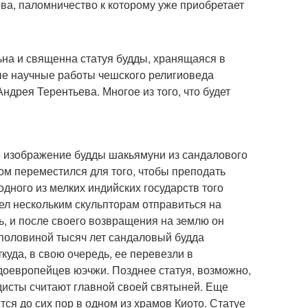
лова, паломничество к которому уже приобретает
льна и священна статуя будды, хранящаяся в
ые научные работы чешского религиоведа
ндрея Терентьева. Многое из того, что будет
е изображение будды шакьямуни из сандалового
ом переместился для того, чтобы преподать
дного из мелких индийских государств того
ел нескольким скульпторам отправиться на
ь, и после своего возвращения на землю он
 половиной тысяч лет сандаловый будда
откуда, в свою очередь, ее перевезли в
ндоевропейцев юэчжи. Позднее статуя, возможно,
ддисты считают главной своей святыней. Еще
ся до сих пор в одном из храмов Киото. Статуе