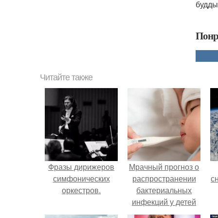
будды
Понр
Читайте также
Фразы дирижеров
Мрачный прогноз о
симфонических
распространении
с
оркестров.
бактериальных
инфекций у детей
вышел.
о