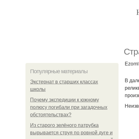
Стр
Ezomir
Популярные материалы
В дал
Экстернат в старших классах
релик
школы
произ
Почему экспедиции к южному
Неизв
полюсу погибали при загадочных
обстоятельствах?
Из старого зелёного патрубка
вырывается струя по ровной дуге и