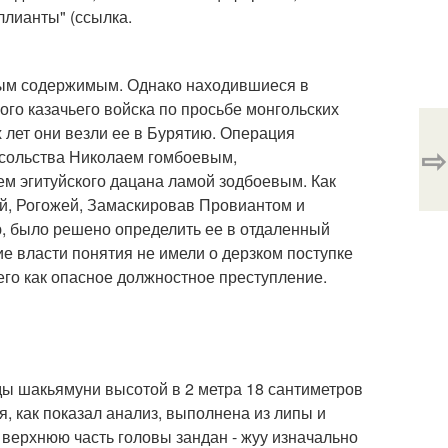
ллианты" (ссылка.
нным содержимым. Однако находившиеся в
кого казачьего войска по просьбе монгольских
х лет они везли ее в Бурятию. Операция
⇨
осольства Николаем гомбоевым,
м эгитуйского дацана ламой зодбоевым. Как
ой, Рогожей, Замаскировав Провиантом и
ю, было решено определить ее в отдаленный
ие власти понятия не имели о дерзком поступке
 его как опасное должностное преступление.
ды шакьямуни высотой в 2 метра 18 сантиметров
, как показал анализ, выполнена из липы и
 верхнюю часть головы зандан - жуу изначально