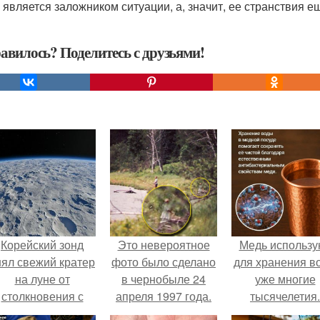
 является заложником ситуации, а, значит, ее странствия 
авилось? Поделитесь с друзьями!
Корейский зонд
Это невероятное
Медь использу
нял свежий кратер
фото было сделано
для хранения в
на луне от
в чернобыле 24
уже многие
столкновения с
апреля 1997 года.
тысячелетия.
бломком Falcon 9.