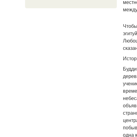
местн
между
Чтобы
эгиту
Любош
сказан
Истор
Будди
дерев
учени
време
небес
объяв
странс
центр
побыв
одна 