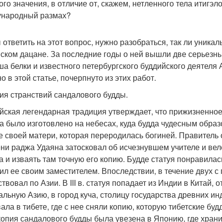
ого значения, в отличие от, скажем, нетленного тела итигэ
народный размах?
 ответить на этот вопрос, нужно разобраться, так ли уника
йском дацане. За последние годы о ней вышли две серьезн
а белки и известного петербургского буддийского деятеля А
о в этой статье, почерпнуто из этих работ.
ия странствий сандалового будды.
йская легендарная традиция утверждает, что прижизненно
а было изготовлено на небесах, куда будда чудесным образ
е своей матери, которая переродилась богиней. Правитель о
ни раджа Удаяна затосковал об исчезнувшем учителе и вел
а и изваять там точную его копию. Будде статуя понравилас
ил ее своим заместителем. Впоследствии, в течение двух с
твовал по Азии. В III в. статуя попадает из Индии в Китай, 
альную Азию, в город куча, столицу государства древних и
ала в тибете, где с нее сняли копию, которую тибетские бу
копия сандалового будды была увезена в Японию, где хранит