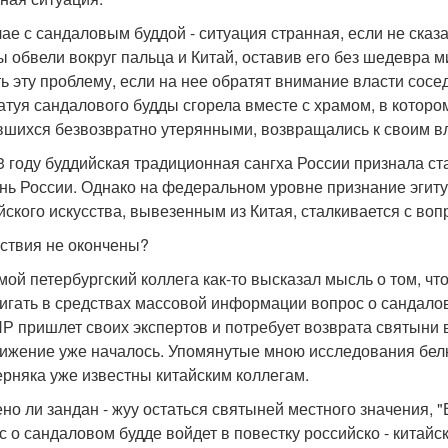
чае с сандаловым буддой - ситуация странная, если не сказ
ы обвели вокруг пальца и Китай, оставив его без шедевра м
ь эту проблему, если на нее обратят внимание власти сосе
татуя сандалового будды сгорела вместе с храмом, в котор
вшихся безвозвратно утерянными, возвращались к своим 
3 году буддийская традиционная сангха России признала ста
нь России. Однако на федеральном уровне признание эгит
йского искусства, вывезенным из Китая, сталкивается с во
ствия не окончены?
мой петербургский коллега как-то высказал мысль о том, что
игать в средствах массовой информации вопрос о сандалово
НР пришлет своих экспертов и потребует возврата святыни в
ижение уже началось. Упомянутые мною исследования белк
ерняка уже известны китайским коллегам.
но ли зандан - жуу остаться святыней местного значения, 
с о сандаловом будде войдет в повестку российско - китай