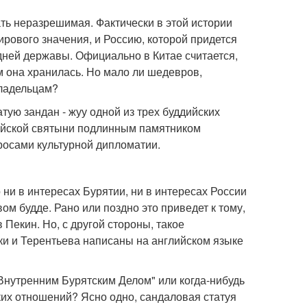
ать неразрешимая. Фактически в этой истории
ирового значения, и Россию, которой придется
дней державы. Официально в Китае считается,
ом она хранилась. Но мало ли шедевров,
владельцам?
тую зандан - жуу одной из трех буддийских
уйской святыни подлинным памятником
просами культурной дипломатии.
 ни в интересах Бурятии, ни в интересах России
м будде. Рано или поздно это приведет к тому,
 Пекин. Но, с другой стороны, такое
и и Терентьева написаны на английском языке
"Внутренним Бурятским Делом" или когда-нибудь
ских отношений? Ясно одно, сандаловая статуя