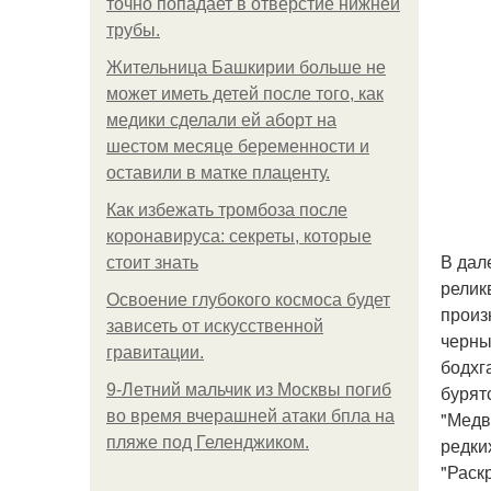
точно попадает в отверстие нижней
трубы.
Жительница Башкирии больше не
может иметь детей после того, как
медики сделали ей аборт на
шестом месяце беременности и
оставили в матке плаценту.
Как избежать тромбоза после
коронавируса: секреты, которые
В дал
стоит знать
релик
Освоение глубокого космоса будет
произ
зависеть от искусственной
черны
гравитации.
бодхг
9-Лeтний мaльчик из Москвы погиб
бурят
во время вчерашней атаки бпла на
"Медв
пляже под Геленджиком.
редки
"Раск