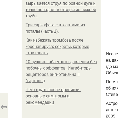
вырывается струя по ровной дуге и
точно попадает в отверстие нижней
трубы.
Три саркофага с атлантами из
поталы (часть 1).
Как избежать тромбоза после
коронавируса: секреты, которые
стоит знать
Иссле
на да
10 лучших таблеток от давления без
где м
побочных эффектов. Ингибиторы
Объек
рецепторов ангиотензина ІІ
(сартаны)
По мн
об их
Чего ждать после прививки:
Стиве
основные симптомы и
рекомендации
Астро
⇦
детек
2035 