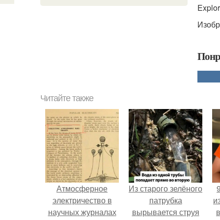
Explor
Изобра
Понр
Читайте также
Атмосферное
Из старого зелёного
электричество в
патрубка
и
научных журналах
вырывается струя