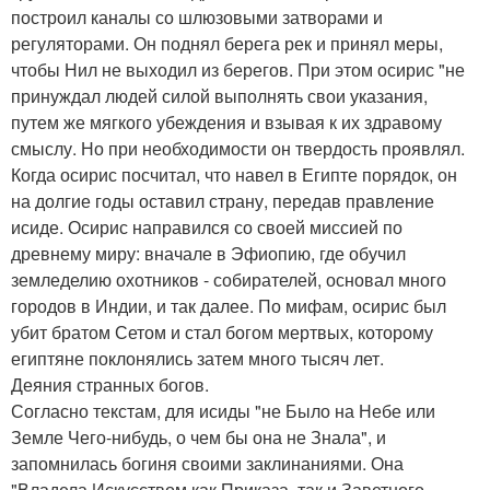
построил каналы со шлюзовыми затворами и
регуляторами. Он поднял берега рек и принял меры,
чтобы Нил не выходил из берегов. При этом осирис "не
принуждал людей силой выполнять свои указания,
путем же мягкого убеждения и взывая к их здравому
смыслу. Но при необходимости он твердость проявлял.
Когда осирис посчитал, что навел в Египте порядок, он
на долгие годы оставил страну, передав правление
исиде. Осирис направился со своей миссией по
древнему миру: вначале в Эфиопию, где обучил
земледелию охотников - собирателей, основал много
городов в Индии, и так далее. По мифам, осирис был
убит братом Сетом и стал богом мертвых, которому
египтяне поклонялись затем много тысяч лет.
Деяния странных богов.
Согласно текстам, для исиды "не Было на Небе или
Земле Чего-нибудь, о чем бы она не Знала", и
запомнилась богиня своими заклинаниями. Она
"Владела Искусством как Приказа, так и Заветного