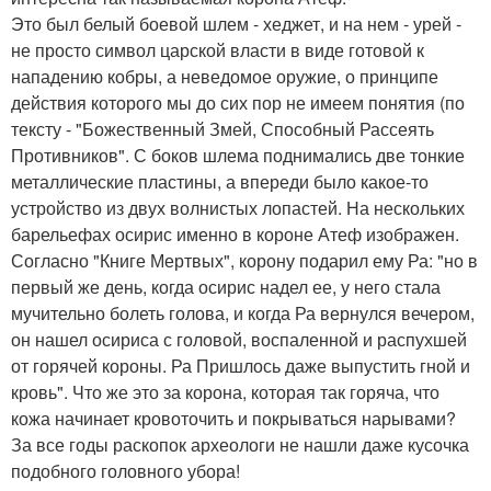
Это был белый боевой шлем - хеджет, и на нем - урей -
не просто символ царской власти в виде готовой к
нападению кобры, а неведомое оружие, о принципе
действия которого мы до сих пор не имеем понятия (по
тексту - "Божественный Змей, Способный Рассеять
Противников". С боков шлема поднимались две тонкие
металлические пластины, а впереди было какое-то
устройство из двух волнистых лопастей. На нескольких
барельефах осирис именно в короне Атеф изображен.
Согласно "Книге Мертвых", корону подарил ему Ра: "но в
первый же день, когда осирис надел ее, у него стала
мучительно болеть голова, и когда Ра вернулся вечером,
он нашел осириса с головой, воспаленной и распухшей
от горячей короны. Ра Пришлось даже выпустить гной и
кровь". Что же это за корона, которая так горяча, что
кожа начинает кровоточить и покрываться нарывами?
За все годы раскопок археологи не нашли даже кусочка
подобного головного убора!