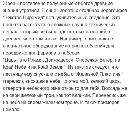
Жрецы постепенно полученные от богов древние
знания утратили. В сине - золотых столбцах иероглифов
"Текстов Пирамид" есть удивительные сведения. Это
попытка рассказать о сложных научно-технических
вещах, которым не было адекватных названий в
древнеегипетском языке. Например, описываются
специальное оборудование и приспособления для
передвижения фараона в небесах:
"Царь - это Пламя, Движущееся, Опережая Ветер, на
Край Неба и на Край Земли". Из текстов следует, что
лестницу ему спускали с неба, с "Железной Пластины"
(тарелки), висящей в небе: "о отец мой, великий царь,
отверстие небесного окна открыто для тебя. Воссядь же
на свой железный трон, как тот великий. Перенесись же
на небо на своем железном троне. И таких примеров
немало.