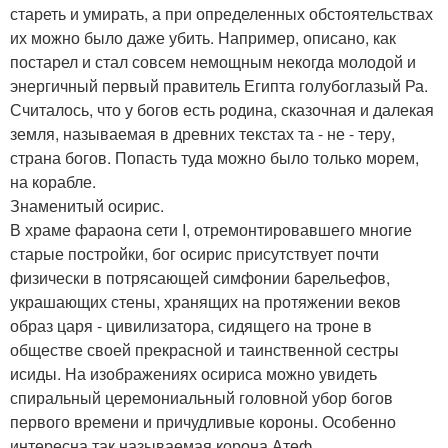
стареть и умирать, а при определенных обстоятельствах
их можно было даже убить. Например, описано, как
постарел и стал совсем немощным некогда молодой и
энергичный первый правитель Египта голубоглазый Ра.
Считалось, что у богов есть родина, сказочная и далекая
земля, называемая в древних текстах та - не - теру,
страна богов. Попасть туда можно было только морем,
на корабле.
Знаменитый осирис.
В храме фараона сети I, отремонтировавшего многие
старые постройки, бог осирис присутствует почти
физически в потрясающей симфонии барельефов,
украшающих стены, хранящих на протяжении веков
образ царя - цивилизатора, сидящего на троне в
обществе своей прекрасной и таинственной сестры
исиды. На изображениях осириса можно увидеть
спиральный церемониальный головной убор богов
первого времени и причудливые короны. Особенно
интересна так называемая корона Атеф.