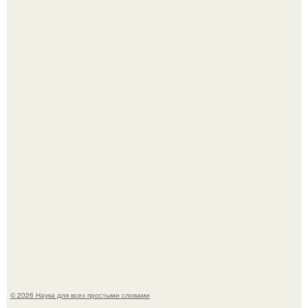
Голливуд умеет не только играть роли, но и болеть по-
настоящему.
В участника сво ударила молния, когда он был на
лошади.
© 2026 Наука для всех простыми словами