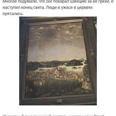
Многие подумали, что бог покарал Швецию за ее грехи, и
наступил конец света. Люди в ужасе в церквях
прятались.