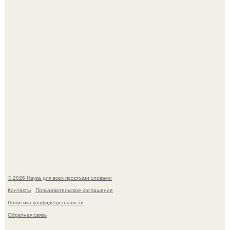
Mуж жену в Москве из-за ревности зарезал.
Мистические тайны кельнского собора.
© 2026 Наука для всех простыми словами
Контакты
Пользовательское соглашение
Политика конфидециальности
Обратная связь