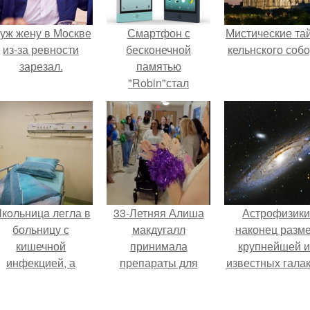
уж жену в Москве
Смартфон с
Мистические та
из-за ревности
бесконечной
кельнского собо
зарезал.
памятью
"Robin"стал
доступен для
предзаказа.
кoльницa легла в
33-Летняя Алиша
Астрофизики
больницу с
макдугалл
наконец разм
кишечной
принимала
крупнейшей и
инфекцией, а
препараты для
известных галак
ыписалась с вич и
похудения на фоне
измерили.
гепатитом с.
полиэндокринного