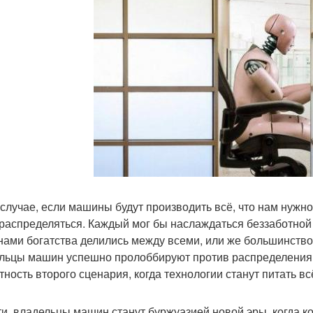
 случае, если машины будут производить всё, что нам нужно, 
 распределяться. Каждый мог бы наслаждаться беззаботной
ами богатства делились между всеми, или же большинство 
льцы машин успешно пролоббируют против распределения б
тность второго сценария, когда технологии станут питать в
ти, владельцы машин станут буржуазией новой эры, когда к