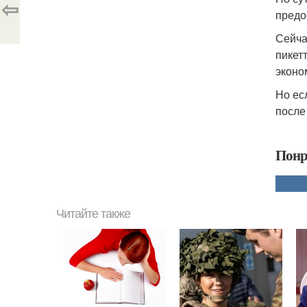
⇦
предо
Сейча
пикет
эконо
Но ес
после
Понр
Читайте также