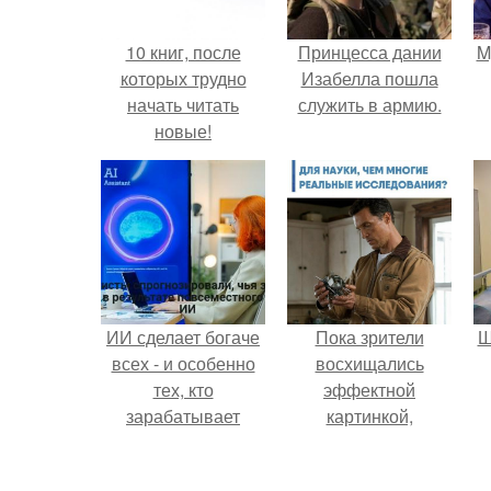
10 книг, после
Принцесса дании
M
которых трудно
Изабелла пошла
начать читать
служить в армию.
новые!
ИИ сделает богаче
Пока зрители
Ш
всех - и особенно
восхищались
тех, кто
эффектной
зарабатывает
картинкой,
меньше всего.
создатели фильма
в
фактически