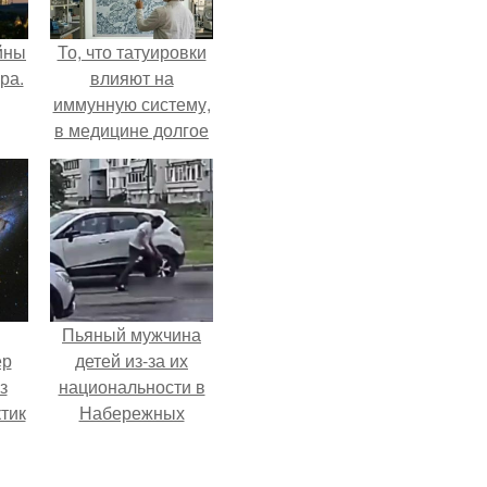
йны
То, что татуировки
ра.
влияют на
иммунную систему,
в медицине долгое
время
рассматривалось
лишь как гипотеза.
Пьяный мужчина
ер
детей из-за их
з
национальности в
тик
Набережных
челнах избил.