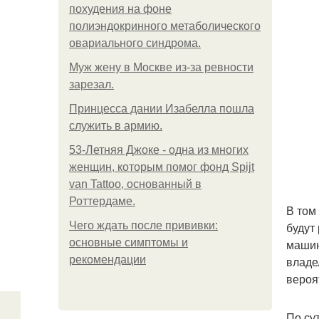
похудения на фоне
полиэндокринного метаболического
овариального синдрома.
Mуж жену в Москве из-за ревности
зарезал.
Принцесса дании Изабелла пошла
служить в армию.
53-Летняя Джоке - одна из многих
женщин, которым помог фонд Spijt
van Tattoo, основанный в
Роттердаме.
В том
Чего ждать после прививки:
будут
основные симптомы и
машин
рекомендации
владе
вероя
По су