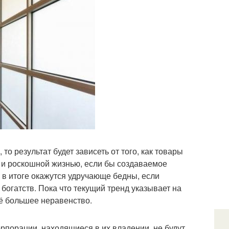
то результат будет зависеть от того, как товары
 и роскошной жизнью, если бы создаваемое
в итоге окажутся удручающе бедны, если
огатств. Пока что текущий тренд указывает на
сё большее неравенство.
орпорации, находящиеся в их владении, не будут