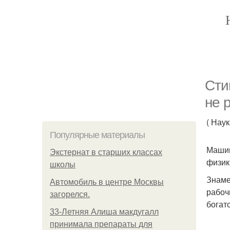
Сти
не 
( Нау
Популярные материалы
Машин
Экстернат в старших классах
физик
школы
Знаме
Автомобиль в центре Москвы
рабоч
загорелся.
богат
33-Летняя Алиша макдугалл
принимала препараты для