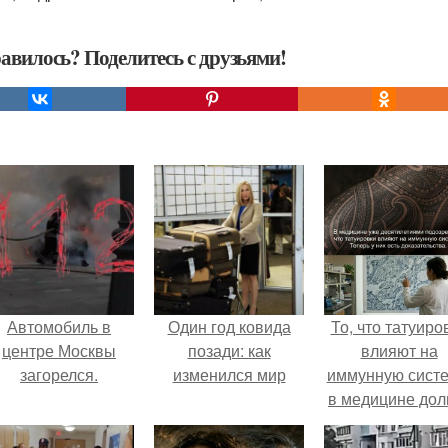
авилось? Поделитесь с друзьями!
Автомобиль в
Один год ковида
То, что татуиро
центре Москвы
позади: как
влияют на
загорелся.
изменился мир
иммунную систе
в медицине дол
время
рассматривало