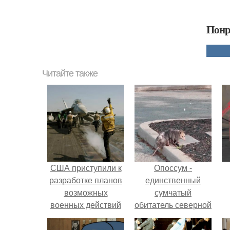
Понр
Читайте также
США приступили к
Опоссум -
разработке планов
единственный
возможных
сумчатый
военных действий
обитатель северной
против кубы.
америки.