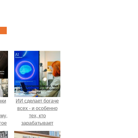
вки
ИИ сделает богаче
всех - и особенно
му,
тех, кто
гое
зарабатывает
меньше всего.
сь