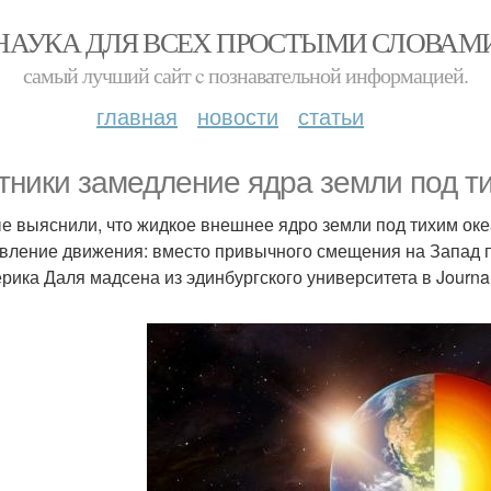
НАУКА ДЛЯ ВСЕХ ПРОСТЫМИ СЛОВАМ
самый лучший сайт c познавательной информацией.
главная
новости
статьи
тники замедление ядра земли под т
е выяснили, что жидкое внешнее ядро земли под тихим ок
вление движения: вместо привычного смещения на Запад п
ика Даля мадсена из эдинбургского университета в Journal of 