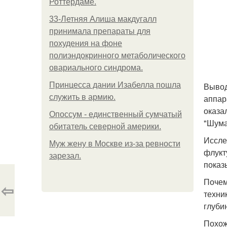
Роттердаме.
33-Летняя Алиша макдугалл
принимала препараты для
похудения на фоне
полиэндокринного метаболического
овариального синдрома.
Принцесса дании Изабелла пошла
Вывод
служить в армию.
аппар
оказа
Опоссум - единственный сумчатый
"Шума
обитатель северной америки.
Иссле
Mуж жену в Москве из-за ревности
флукт
зарезал.
показ
Почем
⇦
техни
глуби
Похож