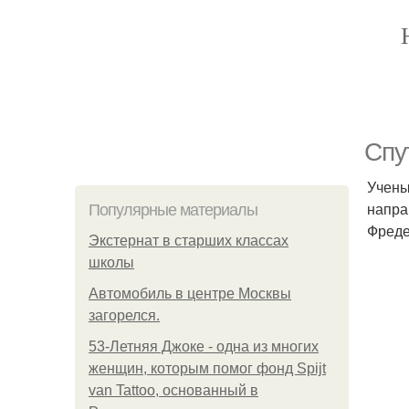
Спу
Учены
напра
Популярные материалы
Фредер
Экстернат в старших классах
школы
Автомобиль в центре Москвы
загорелся.
53-Летняя Джоке - одна из многих
женщин, которым помог фонд Spijt
van Tattoo, основанный в