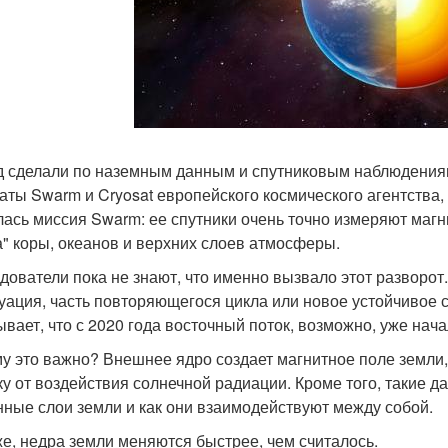
 сделали по наземным данным и спутниковым наблюдениям 
аты Swarm и Cryosat европейского космического агентства,
лась миссия Swarm: ее спутники очень точно измеряют магн
" коры, океанов и верхних слоев атмосферы.
дователи пока не знают, что именно вызвало этот разворот
уация, часть повторяющегося цикла или новое устойчивое 
ывает, что с 2020 года восточный поток, возможно, уже нача
у это важно? Внешнее ядро создает магнитное поле земли
ку от воздействия солнечной радиации. Кроме того, такие 
нные слои земли и как они взаимодействуют между собой.
е, недра земли меняются быстрее, чем считалось.