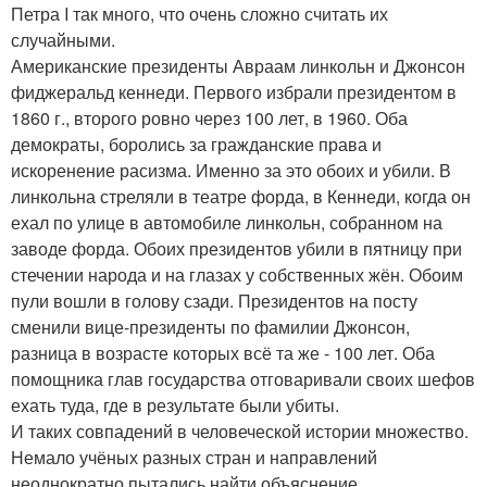
Петра I так много, что очень сложно считать их
случайными.
Американские президенты Авраам линкольн и Джонсон
фиджеральд кеннеди. Первого избрали президентом в
1860 г., второго ровно через 100 лет, в 1960. Оба
демократы, боролись за гражданские права и
искоренение расизма. Именно за это обоих и убили. В
линкольна стреляли в театре форда, в Кеннеди, когда он
ехал по улице в автомобиле линкольн, собранном на
заводе форда. Обоих президентов убили в пятницу при
стечении народа и на глазах у собственных жён. Обоим
пули вошли в голову сзади. Президентов на посту
сменили вице-президенты по фамилии Джонсон,
разница в возрасте которых всё та же - 100 лет. Оба
помощника глав государства отговаривали своих шефов
ехать туда, где в результате были убиты.
И таких совпадений в человеческой истории множество.
Немало учёных разных стран и направлений
неоднократно пытались найти объяснение