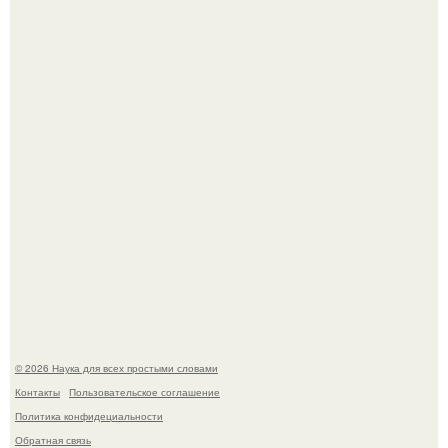
53-Летняя Джоке - одна из многих женщин, которым
помог фонд Spijt van Tattoo, основанный в Роттердаме.
На этом фото легендарный наклон форварда в
исполнении Майкла Джексона и его танцоров,
бросающий вызов возможностям человеческого тела.
© 2026 Наука для всех простыми словами
Контакты
Пользовательское соглашение
Политика конфидециальности
Обратная связь