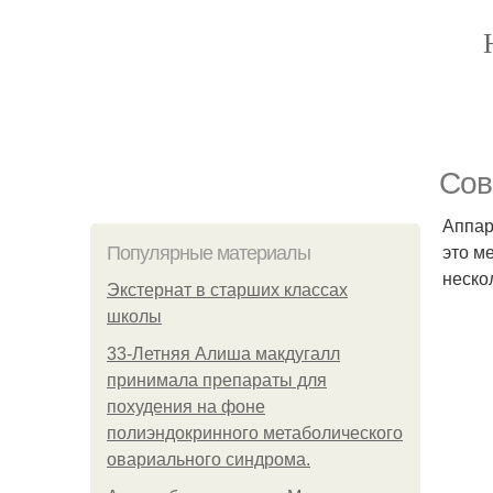
Сов
Аппар
это м
Популярные материалы
неско
Экстернат в старших классах
школы
33-Летняя Алиша макдугалл
принимала препараты для
похудения на фоне
полиэндокринного метаболического
овариального синдрома.