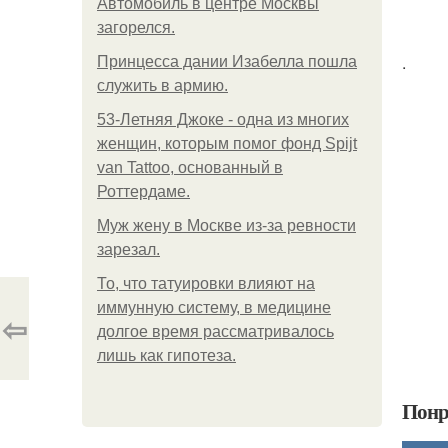
Автомобиль в центре Москвы
загорелся.
.
Принцесса дании Изабелла пошла
служить в армию.
53-Летняя Джоке - одна из многих
женщин, которым помог фонд Spijt
van Tattoo, основанный в
Роттердаме.
Mуж жену в Москве из-за ревности
зарезал.
То, что татуировки влияют на
иммунную систему, в медицине
⇦
долгое время рассматривалось
лишь как гипотеза.
Понр