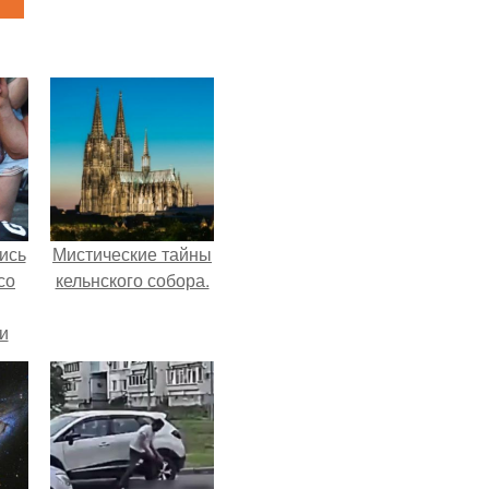
ись
Мистические тайны
со
кельнского собора.
и
всё
о
ган