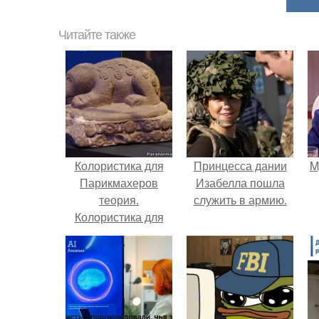
Читайте также
Колористика для
Принцесса дании
M
Парикмахеров
Изабелла пошла
теория.
служить в армию.
Колористика для
парикмахеров:
теория.