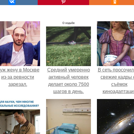
уж жену в Москве
Средний умеренно
В сеть просочил
из-за ревности
активный человек
свежие кадры 
зарезал.
делает около 7500
съёмок
шагов в день.
киноадаптаци
"Рапунцель", и 
внимание
моментальн
оказалось
приковано к Ти