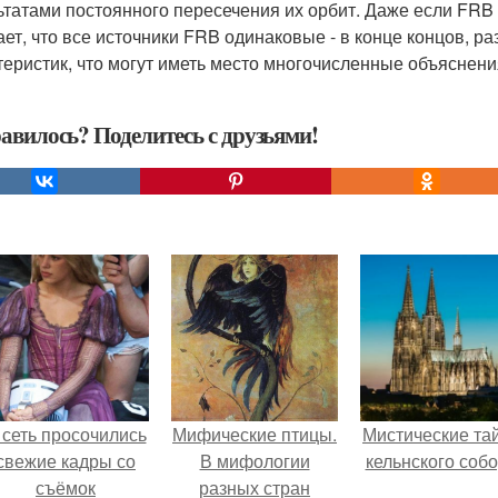
ьтатами постоянного пересечения их орбит. Даже если FRB 
ает, что все источники FRB одинаковые - в конце концов, 
теристик, что могут иметь место многочисленные объяснени
авилось? Поделитесь с друзьями!
 сеть просочились
Мифические птицы.
Мистические та
свежие кадры со
В мифологии
кельнского собо
съёмок
разных стран