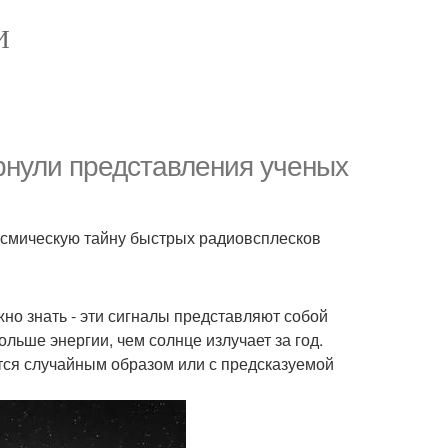
И
рнули представления ученых
осмическую тайну быстрых радиовсплесков
жно знать - эти сигналы представляют собой
льше энергии, чем солнце излучает за год.
ются случайным образом или с предсказуемой