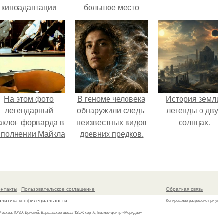
киноадаптации
большое место
Рапунцель", и всё
занимают образы
внимание
птиц.
моментально
оказалось
риковано к Тиган
крофт.
На этом фото
В геноме человека
История земл
легендарный
обнаружили следы
легенды о дву
аклон форварда в
неизвестных видов
солнцах.
сполнении Майкла
древних предков.
Джексона и его
танцоров,
росающий вызов
возможностям
онтакты
Пользовательское соглашение
Обратная связь
еловеческого тела.
олитика конфидециальности
Копирование разрешено при у
 Москва, ЮАО, Донской, Варшавское шоссе 125Ж корп.6, Бизнес-центр «Меридио»