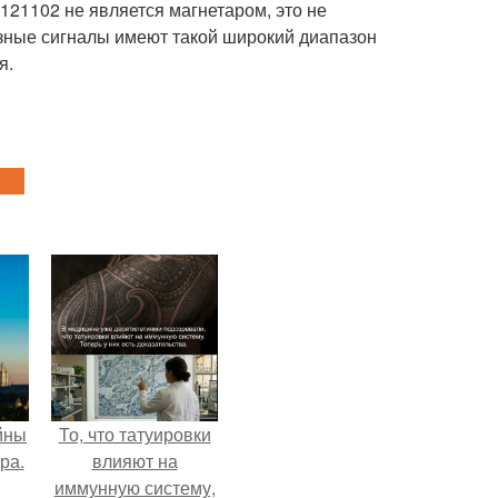
121102 не является магнетаром, это не
разные сигналы имеют такой широкий диапазон
я.
йны
То, что татуировки
ра.
влияют на
иммунную систему,