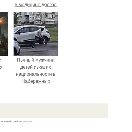
в медицине долгое
время
рассматривалось
лишь как гипотеза.
и:
Пьяный мужчина
х
детей из-за их
национальности в
Набережных
челнах избил.
казании обратной гиперссылки.