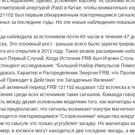
 исследование, однако, усложняет картину. Астрономы исп
отметровой апертурой (Fast) в Китае, чтобы внимательно из
21102 был первым обнаруженным повторяющимся сигналом
нных за последние годы. Но эти новые наблюдения показыва
.
да наблюдала за источником почти 60 часов в течение 47 
ска. Это огромный рост - раньше всего было зарегистрирова
та его открытия в 2012 году. Такое резкое расширение на
был Первый Случай, Когда Источник FRB был Изучен Столь П
спондент исследования. "Большой Набор Импульсов Помог
довать Характер и Распределение Энергии FRB, что Проли
ый Приводит в Действие эти Загадочные Явления".
ый активный период FRB 121102 выдавал 122 всплеска в теч
рения среди всех источников таких сигналов. Команда говор
ть между двумя основными моделями того, как магнетары 
еза предполагает, что сигналы возникают изнутри магнитног
водятся повторяющимися "Сотрясениями" вещества вокруг
ом-то смысле это только усугубляет загадку. Но магнетары к
мер, в космосе могут находиться две соседние звезды, а 