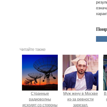
резул
означ
харак
Понр
Читайте также
Странные
Mуж жену в Москве
В
радиоволны
из-за ревности
исходят со стороны
зарезал.