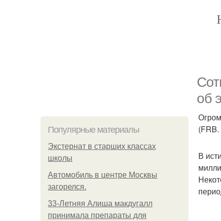
Сот
об 
Огром
(FRB.
Популярные материалы
Экстернат в старших классах
В ист
школы
милли
Автомобиль в центре Москвы
Некот
загорелся.
перио
33-Летняя Алиша макдугалл
принимала препараты для