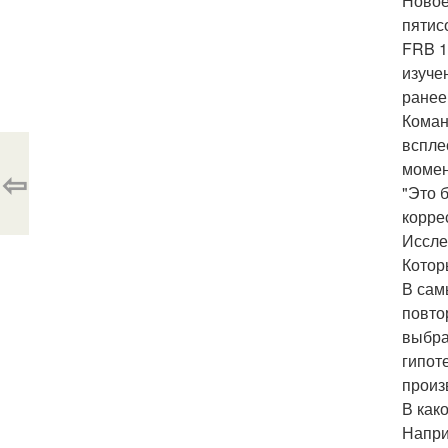
Новое
пятис
FRB 1
изуче
ранее
Коман
вспле
момен
⇦
"Это 
корре
Иссле
Котор
В сам
повто
выбра
гипот
произ
В как
Напри