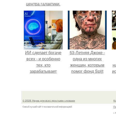
центра галактики.
"
п
ИИ сделает богаче
53-Летняя Джоке -
всех - и особенно
одна из многих
тех, кто
женщин, которым
н
зарабатывает
помог фонд Spijt
и
меньше всего.
van Tattoo,
основанный в
Роттердаме.
б
© 2026 Наука для всех простыми словами
К
ч
П
Самый лучший сайт c познавательной информацией.
г.