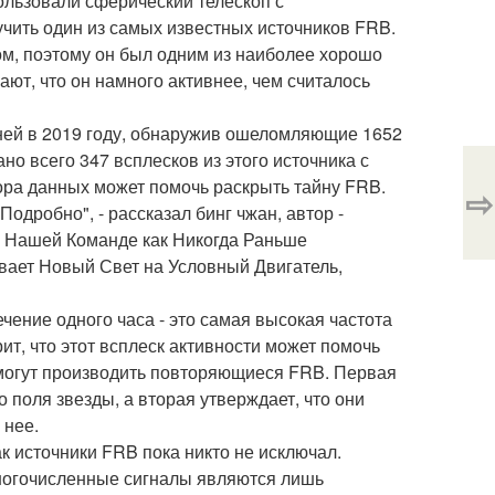
ользовали сферический телескоп с
учить один из самых известных источников FRB.
, поэтому он был одним из наиболее хорошо
ют, что он намного активнее, чем считалось
дней в 2019 году, обнаружив ошеломляющие 1652
но всего 347 всплесков из этого источника с
бора данных может помочь раскрыть тайну FRB.
⇨
одробно", - рассказал бинг чжан, автор -
 Нашей Команде как Никогда Раньше
вает Новый Свет на Условный Двигатель,
ение одного часа - это самая высокая частота
ит, что этот всплеск активности может помочь
могут производить повторяющиеся FRB. Первая
о поля звезды, а вторая утверждает, что они
 нее.
ак источники FRB пока никто не исключал.
многочисленные сигналы являются лишь