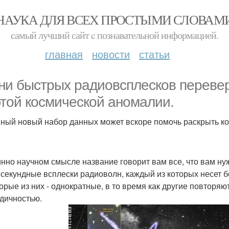
НАУКА ДЛЯ ВСЕХ ПРОСТЫМИ СЛОВАМ
самый лучший сайт c познавательной информацией.
главная
новости
статьи
ни быстрых радиовсплесков переве
этой космической аномалии.
ный новый набор данных может вскоре помочь раскрыть к
инно научном смысле название говорит вам все, что вам ну
секундные всплески радиоволн, каждый из которых несет бо
орые из них - однократные, в то время как другие повторя
дичностью.