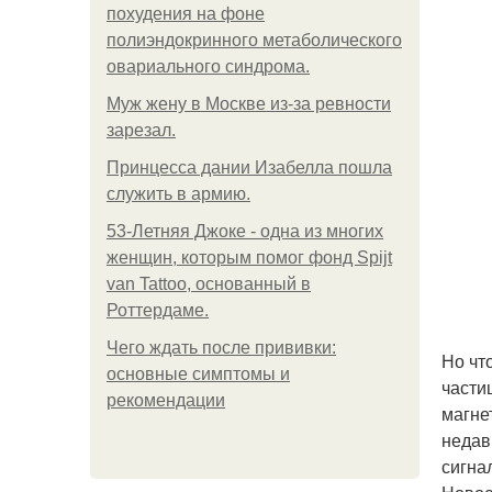
похудения на фоне
полиэндокринного метаболического
овариального синдрома.
Mуж жену в Москве из-за ревности
зарезал.
Принцесса дании Изабелла пошла
служить в армию.
53-Летняя Джоке - одна из многих
женщин, которым помог фонд Spijt
van Tattoo, основанный в
Роттердаме.
Чего ждать после прививки:
Но чт
основные симптомы и
части
рекомендации
магне
недав
сигна