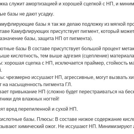
жка служит амортизацией и хорошей сцепкой с НП, и миними
ые базы не дают усадку.
амуфлирующие базы я так же делаю подложку из мягкой пр
ставе Камуфлирующих присутствует пигмент, который может 
азначение базы, защита НП от пигмента).
лотные базы В составе присутствует большой процент мета
ыше кислотность, тем выше адгезия (сцепление) материала
: хорошая сцепка с НП, исключается праймер, стойкость м
.
ы: чрезмерно иссушают НП, агрессивные, могут вызвать хи
т на насыщенность пигмента ГЛ.
ает привыкание НП (сложно будет перестраиваться на беск
тники для влажных ногтей!
ят вред перепиленной и сухой НП.
кислотные базы. Плюсы: В составе низкое содержание кисл
зывают химический ожог. Не иссушают НП. Минимизируют 