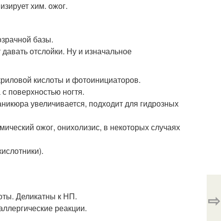
зирует хим. ожог.
озрачной базы.
давать отслойки. Ну и изначальное
криловой кислоты и фотоинициаторов.
 с поверхностью ногтя.
аникюра увеличивается, подходит для гидрозных
мический ожог, онихолизис, в некоторых случаях
ислотники).
⇨
оты. Деликатны к НП.
аллергические реакции.