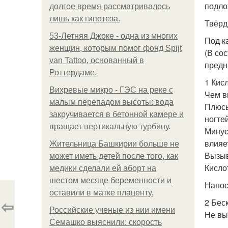
подло
долгое время рассматривалось
лишь как гипотеза.
Твёрд
53-Летняя Джоке - одна из многих
Под к
женщин, которым помог фонд Spijt
(В со
van Tattoo, основанный в
предн
Роттердаме.
1 Кис
Вихревые микро - ГЭС на реке с
Чем в
малым перепадом высоты: вода
Плюсы
закручивается в бетонной камере и
ногтей
вращает вертикальную турбину.
Минус
влияе
Жительница Башкирии больше не
Вызыв
может иметь детей после того, как
Кисло
медики сделали ей аборт на
шестом месяце беременности и
Нанос
оставили в матке плаценту.
⇦
2 Бес
Российские ученые из нии имени
Не вы
Семашко выяснили: скорость