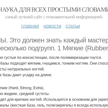
НАУКА ДЛЯ ВСЕХ ПРОСТЫМИ СЛОВАМ
самый лучший сайт c познавательной информацией.
главная
новости
статьи
Ы. Это должен знать каждый мастер
есколько подгрупп. 1 Мягкие (Rubber, E
о густые по консистенции, после полимеризации гнутся.
 базы подходят мягким, гнущимся, тонким ногтям. Они сп
ость) натуральных ногтей.
е базы дают усадку на длине.
кие (Hard, Strong, Extra).
о жидкие, средней густоты.
дят для крепких ногтей. Используется в основном для укр
иалы (жесткая база, гель, поли/акригель) я всегда исполь