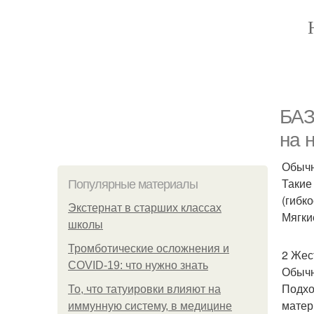
БАЗ
на н
Обычн
Такие
Популярные материалы
(гибк
Экстернат в старших классах
Мягки
школы
Тромботические осложнения и
2 Жест
COVID-19: что нужно знать
Обычн
Подхо
То, что татуировки влияют на
матер
иммунную систему, в медицине