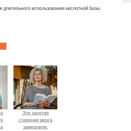
е длительного использования кислотной базы.
во
Эти занятия
я,
старение мозга
на
замедлили.