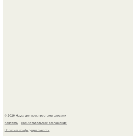
Учёные живую клетку из неживых молекул собрали.
Вихревые микро - ГЭС на реке с малым перепадом
высоты: вода закручивается в бетонной камере и
вращает вертикальную турбину.
© 2026 Наука для всех простыми словами
Контакты
Пользовательское соглашение
Политика конфидециальности