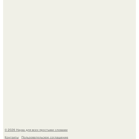
В Пскове археологи 800-летнее височное кольцо с
Балкан нашли.
В России создали первый плазменный двигатель на
криптоне.
© 2026 Наука для всех простыми словами
Контакты
Пользовательское соглашение