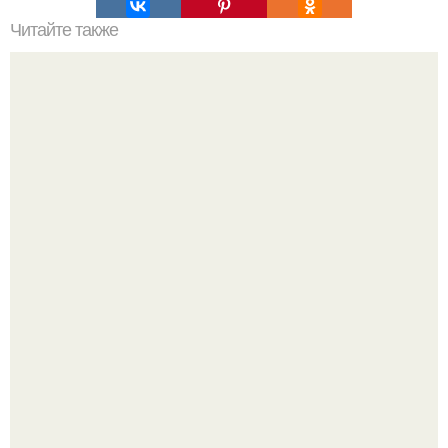
Читайте также
Люцифер кто это. 10 пророчеств Люцифера.
Из старого зелёного патрубка вырывается струя по
ровной дуге и точно попадает в отверстие нижней трубы.