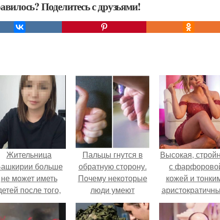
авилось? Поделитесь с друзьями!
Жительница
Пальцы гнутся в
Высокая, стройн
ашкирии больше
обратную сторону.
с фарфорово
не может иметь
Почему некоторые
кожей и тонки
детей после того,
люди умеют
аристократичн
ак медики сделали
выгибать палец в
чертами, эль
й аборт на шестом
обратную сторону?
выглядит так, б