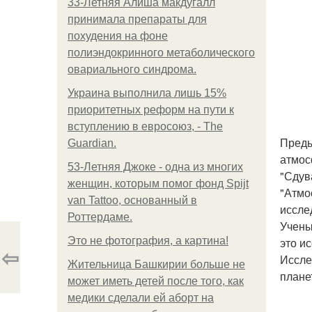
33-Летняя Алиша макдугалл
принимала препараты для
похудения на фоне
полиэндокринного метаболического
овариального синдрома.
Украина выполнила лишь 15%
приоритетных реформ на пути к
вступлению в евросоюз, - The
Преды
Guardian.
атмос
53-Летняя Джоке - одна из многих
"Сдув
женщин, которым помог фонд Spijt
"Атмо
van Tattoo, основанный в
иссле
Роттердаме.
Учены
Это не фотография, а картина!
это и
⇦
Иссле
Жительница Башкирии больше не
плане
может иметь детей после того, как
медики сделали ей аборт на