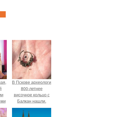
ая,
В Пскове археологи
й
800-летнее
ми
височное кольцо с
ыми
Балкан нашли.
удто