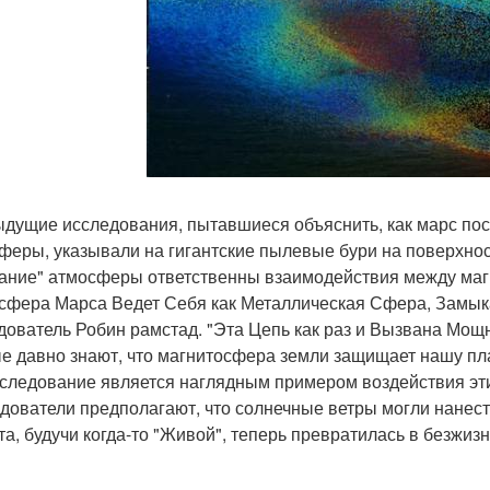
дущие исследования, пытавшиеся объяснить, как марс пос
феры, указывали на гигантские пылевые бури на поверхност
ание" атмосферы ответственны взаимодействия между маг
сфера Марса Ведет Себя как Металлическая Сфера, Замык
дователь Робин рамстад. "Эта Цепь как раз и Вызвана Мо
е давно знают, что магнитосфера земли защищает нашу пла
сследование является наглядным примером воздействия эт
дователи предполагают, что солнечные ветры могли нанес
та, будучи когда-то "Живой", теперь превратилась в безжиз