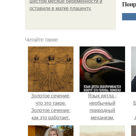
шестом месяце беременности и
Понр
оставили в матке плаценту.
Читайте также
Золотое сечение,
Язык дятла -
что это такое.
необычный
Б
Золотое сечение:
природный
как это работает.
механизм.
к
е