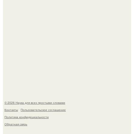
Эти занятия старение мозга замедлили.
Физики существование глюбола - новой формы материи
подтвердили.
© 2026 Наука для всех простыми словами
Контакты
Пользовательское соглашение
Политика конфидециальности
Обратная связь