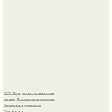
То, что татуировки влияют на иммунную систему, в
медицине долгое время рассматривалось лишь как
гипотеза.
Агент фбр украл $1 млн в крипте, запомнив сид - фразы
из дела, и советовался с Chatgpt, как их потратить.
© 2026 Наука для всех простыми словами
Контакты
Пользовательское соглашение
Политика конфидециальности
Обратная связь