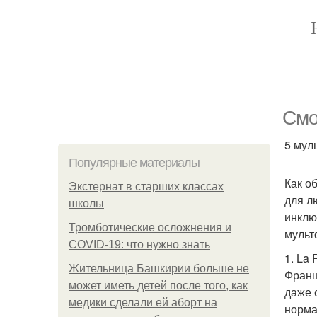
Смо
5 мул
Популярные материалы
Как о
Экстернат в старших классах
для л
школы
инклю
Тромботические осложнения и
мульт
COVID-19: что нужно знать
1. La 
Жительница Башкирии больше не
Франц
может иметь детей после того, как
даже 
медики сделали ей аборт на
норма