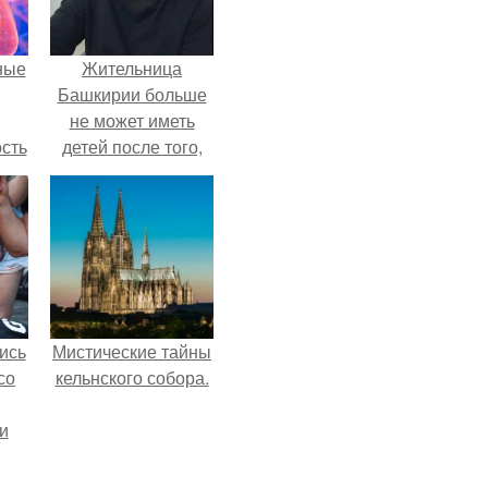
ные
Жительница
Башкирии больше
не может иметь
сть
детей после того,
мую
как медики сделали
ей аборт на шестом
дов
месяце
а.
беременности и
оставили в матке
плаценту.
ись
Мистические тайны
со
кельнского собора.
и
всё