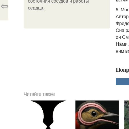
состояния сосудов и работы
⇦
сердца.
5. Mon
Автор
Фреде
Она р
он См
Нами,
ним вс
Понр
Читайте также