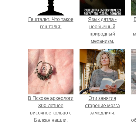
Гештальт. Что такое
Язык дятла -
гештальт.
необычный
природный
м
механизм.
б
В Пскове археологи
Эти занятия
800-летнее
старение мозга
височное кольцо с
замедлили.
Балкан нашли.
о