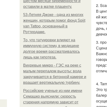
шестом месяце беременности и
2. Sca
оставили в матке плаценту.
В цен
53-Летняя Джоке - одна из многих
ей жи
женщин, которым помог фонд Spijt
чувст
van Tattoo, основанный в
дочь,
Роттердаме.
девчо
То, что татуировки влияют на
3. про
иммунную систему, в медицине
Сцена
долгое время рассматривалось
Важно
лишь как гипотеза.
говор
предс
Вихревые микро - ГЭС на реке с
отлич
малым перепадом высоты: вода
закручивается в бетонной камере и
вращает вертикальную турбину.
4. Ta
Это т
Российские ученые из нии имени
балер
Семашко выяснили: скорость
осуще
старения напрямую зависит от
детям