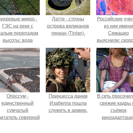
Вихревые микро -
Латте - стоуны
Российские уче
ГЭС на реке с
острова великанов
из нии имени
алым перепадом
тиниан (Tinian).
Семашко
высоты: вода
выяснили: скоро
закручивается в
старения напря
етонной камере и
зависит от
вращает
состояния сосу
вертикальную
и работы сердц
турбину.
Опоссум -
Принцесса дании
В сеть просочил
единственный
Изабелла пошла
свежие кадры 
сумчатый
служить в армию.
съёмок
битатель северной
киноадаптаци
америки.
"Рапунцель", и 
внимание