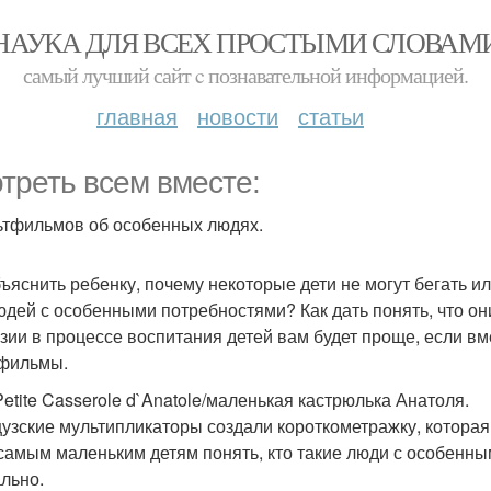
НАУКА ДЛЯ ВСЕХ ПРОСТЫМИ СЛОВАМ
самый лучший сайт c познавательной информацией.
главная
новости
статьи
треть всем вместе:
ьтфильмов об особенных людях.
бъяснить ребенку, почему некоторые дети не могут бегать ил
юдей с особенными потребностями? Как дать понять, что он
зии в процессе воспитания детей вам будет проще, если в
фильмы.
Petite Casserole d`Anatole/маленькая кастрюлька Анатоля.
узские мультипликаторы создали короткометражку, которая
самым маленьким детям понять, кто такие люди с особенны
льно.