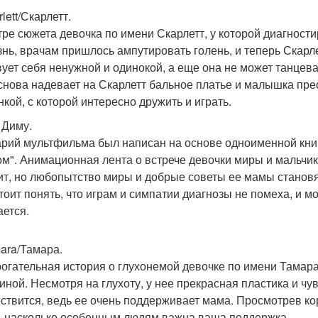
rlett/Скарлетт.
тре сюжета девочка по имени Скарлетт, у которой диагности
знь, врачам пришлось ампутировать голень, и теперь Скарле
вует себя ненужной и одинокой, а еще она не может танцев
 снова надевает на Скарлетт бальное платье и малышка пре
нкой, с которой интересно дружить и играть.
 Диму.
рий мультфильма был написан на основе одноименной книг
м". Анимационная лента о встрече девочки миры и мальчик
ит, но любопытство миры и добрые советы ее мамы станов
тоит понять, что играм и симпатии диагнозы не помеха, и мо
ается.
mara/Тамара.
рогательная история о глухонемой девочке по имени Тамара
иной. Несмотря на глухоту, у нее прекрасная пластика и ч
ствится, ведь ее очень поддерживает мама. Просмотрев ко
, насколько особенным людям важна ваша поддержка.