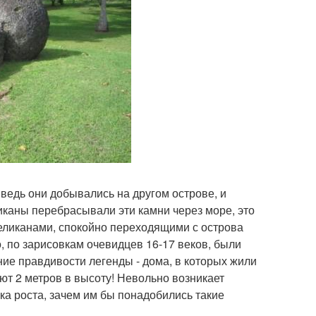
 ведь они добывались на другом острове, и
иканы перебрасывали эти камни через море, это
великанами, спокойно переходящими с острова
о, по зарисовкам очевидцев 16-17 веков, были
е правдивости легенды - дома, в которых жили
ют 2 метров в высоту! Невольно возникает
ка роста, зачем им бы понадобились такие