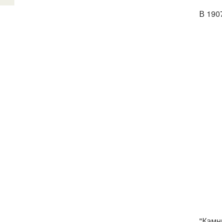
В 190
"Камн