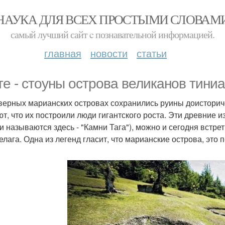
НАУКА ДЛЯ ВСЕХ ПРОСТЫМИ СЛОВАМ
самый лучший сайт c познавательной информацией.
главная
новости
статьи
те - стоуны острова великанов тиниан
верных марианских островах сохранились руины доисторич
ют, что их построили люди гигантского роста. Эти древние и
ни называются здесь - "Камни Тага"), можно и сегодня встре
елага. Одна из легенд гласит, что марианские острова, это 