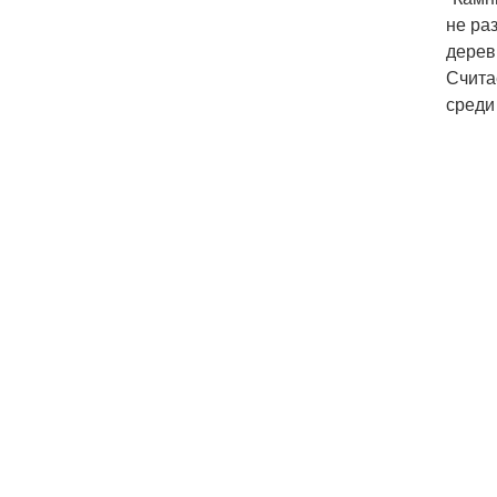
не ра
дерев
Счита
среди