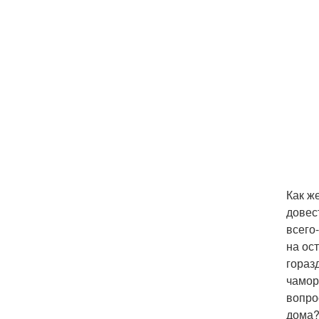
Как ж
довес
всего
на ос
гораз
чамор
вопро
дома