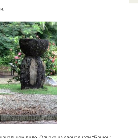
и.
рвоначальном виде. Однако из двенадцати "Башен"