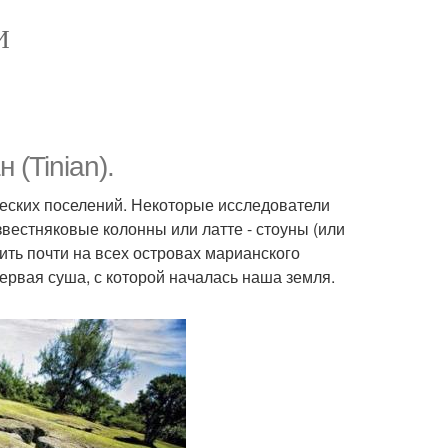
И
 (Tinian).
еских поселений. Некоторые исследователи
звестняковые колонны или латте - стоуны (или
тить почти на всех островах марианского
первая суша, с которой началась наша земля.