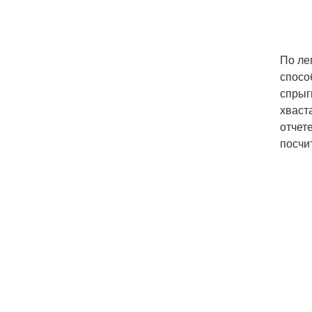
По ле
спосо
спрыг
хваст
отчете
посчи