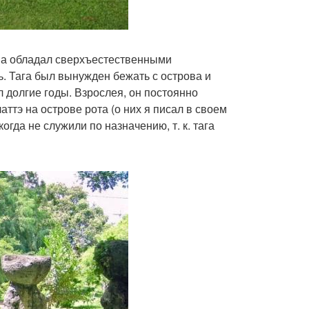
тва обладал сверхъестественными
ь. Тага был вынужден бежать с острова и
л долгие годы. Взрослея, он постоянно
ттэ на острове рота (о них я писал в своем
когда не служили по назначению, т. к. тага