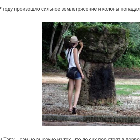
7 году произошло сильное землетрясение и колоны попадал
и Тага" - самые высокие из тех, что до сих пор стоят в пе