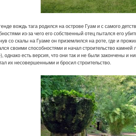
генде вождь тага родился на острове Гуам и с самого детс
бностями из-за чего его собственный отец пытался его убит
нув со скалы на Гуаме он приземлился на роте, где и прожи
ался своими способностями и начал строительство камней ла
), однако есть версия, что они так и не были закончены и ни
тал их несовершенными и бросил строительство.