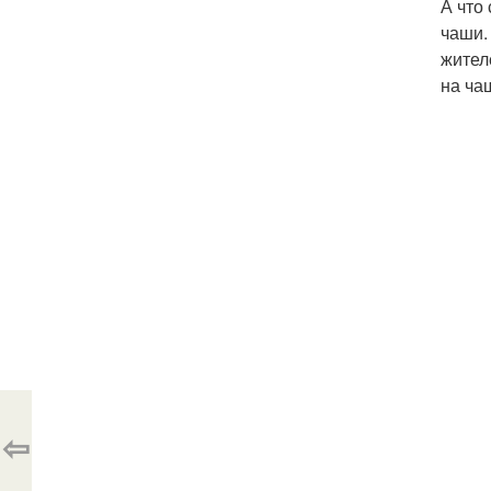
А что
чаши.
жител
на чаш
⇦