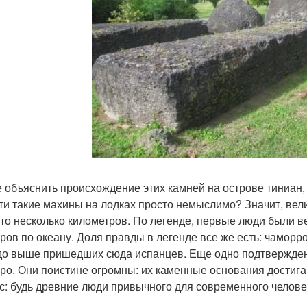
е объяснить происхождение этих камней на острове тиниан,
ти такие махины на лодках просто немыслимо? Значит, вел
-то несколько километров. По легенде, первые люди были 
тров по океану. Доля правды в легенде все же есть: чаморр
до выше пришедших сюда испанцев. Еще одно подтверждени
ро. Они поистине огромны: их каменные основания достига
с: будь древние люди привычного для современного челове
?