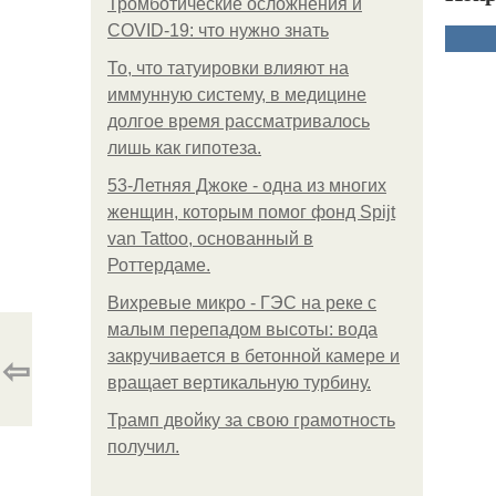
Тромботические осложнения и
COVID-19: что нужно знать
То, что татуировки влияют на
иммунную систему, в медицине
долгое время рассматривалось
лишь как гипотеза.
53-Летняя Джоке - одна из многих
женщин, которым помог фонд Spijt
van Tattoo, основанный в
Роттердаме.
Вихревые микро - ГЭС на реке с
малым перепадом высоты: вода
⇦
закручивается в бетонной камере и
вращает вертикальную турбину.
Трамп двойку за свою грамотность
получил.