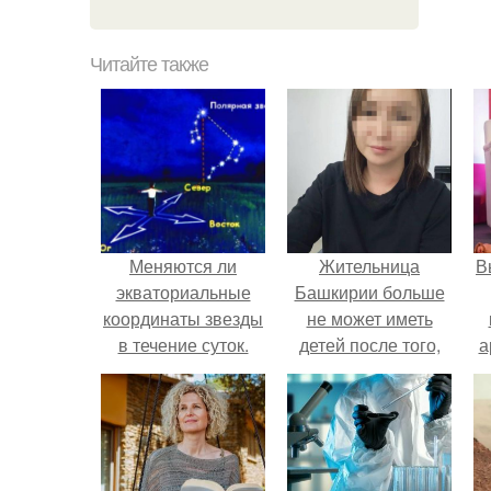
Читайте также
Меняются ли
Жительница
В
экваториальные
Башкирии больше
координаты звезды
не может иметь
в течение суток.
детей после того,
а
Определение
как медики сделали
географических
ей аборт на шестом
в
координат по
месяце
звездам.
беременности и
оставили в матке