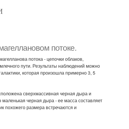
И
магеллановом потоке.
агелланова потока - цепочки облаков,
 млечного пути. Результаты наблюдений можно
алактики, которая произошла примерно 3, 5
сположена сверхмассивная черная дыра и
о маленькая черная дыра - ее масса составляет
тик похожего размера встречаются и