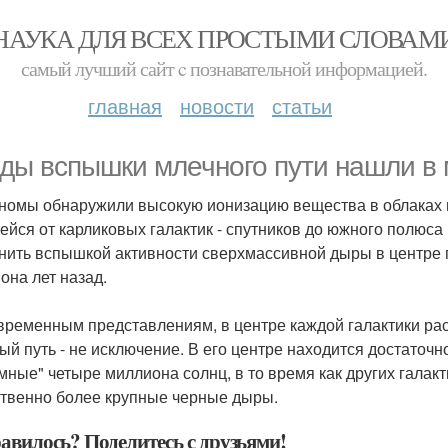
НАУКА ДЛЯ ВСЕХ ПРОСТЫМИ СЛОВАМ
самый лучший сайт c познавательной информацией.
главная
новости
статьи
ды вспышки млечного пути нашли в 
номы обнаружили высокую ионизацию вещества в облаках м
ейся от карликовых галактик - спутников до южного полюса
нить вспышкой активности сверхмассивной дыры в центре г
она лет назад.
временным представлениям, в центре каждой галактики ра
ый путь - не исключение. В его центре находится достаточн
мные" четыре миллиона солнц, в то время как других галак
твенно более крупные черные дыры.
авилось? Поделитесь с друзьями!