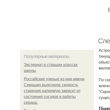
Сле
Астро
тянущ
Популярные материалы
объяс
Экстернат в старших классах
милли
школы
Российские ученые из нии имени
По со
Семашко выяснили: скорость
млечн
старения напрямую зависит от
"Скро
состояния сосудов и работы
сущес
сердца.
Понр