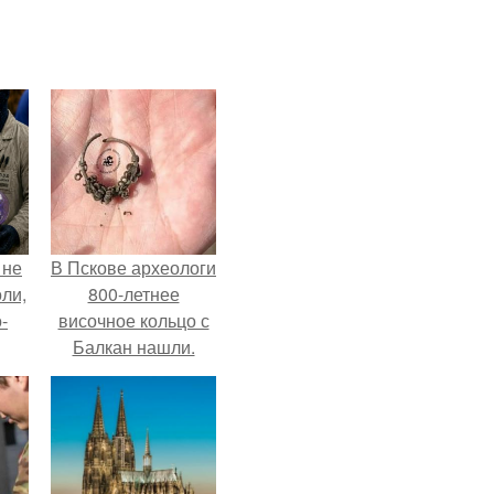
 не
В Пскове археологи
оли,
800-летнее
-
височное кольцо с
Балкан нашли.