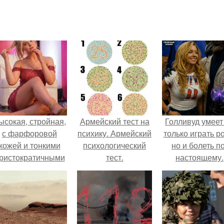
ысокая, стройная,
Армейский тест на
Голливуд умеет
с фарфоровой
психику. Армейский
только играть р
кожей и тонкими
психологический
но и болеть по
ристократичными
тест.
настоящему.
чертами, эль
ыглядит так, будто
сошла с полотна
художника.