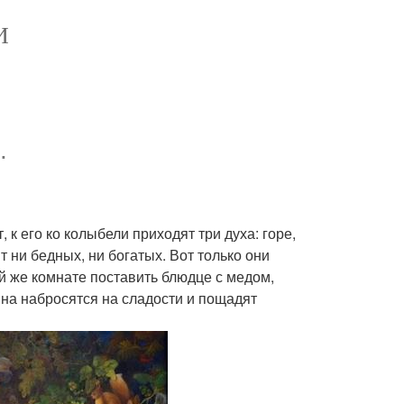
И
.
, к его ко колыбели приходят три духа: горе,
 ни бедных, ни богатых. Вот только они
й же комнате поставить блюдце с медом,
чина набросятся на сладости и пощадят