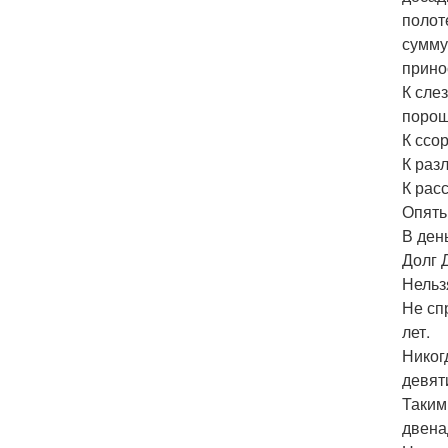
полот
сумму
прино
К сле
порош
К ссо
К раз
К рас
Опять
В ден
Долг 
Нельз
Не сп
лет.
Никог
девят
Таким
двена