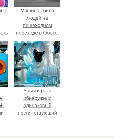
ные
Машина сбила
людей на
пешеходном
сть
переходе в Омске,
мую
пострадали 8
человек.
дов
а.
У вич и рака
ие
обнаружили
ой
одинаковый
ии
препятствующий
.
лечению механизм.