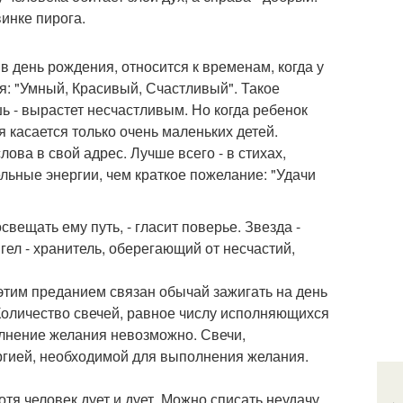
винке пирога.
день рождения, относится к временам, когда у
: "Умный, Красивый, Счастливый". Такое
ь - вырастет несчастливым. Но когда ребенок
 касается только очень маленьких детей.
ва в свой адрес. Лучше всего - в стихах,
льные энергии, чем краткое пожелание: "Удачи
свещать ему путь, - гласит поверье. Звезда -
гел - хранитель, оберегающий от несчастий,
этим преданием связан обычай зажигать на день
Количество свечей, равное числу исполняющихся
олнение желания невозможно. Свечи,
ргией, необходимой для выполнения желания.
отя человек дует и дует. Можно списать неудачу