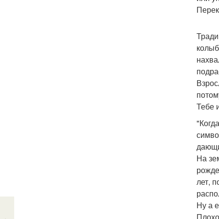
Перек
Тради
колыб
нахва
подра
Взрос
потом
Тебе 
"Когда
симво
дающи
На зе
рожде
лет, 
распо
Ну а 
Плохо