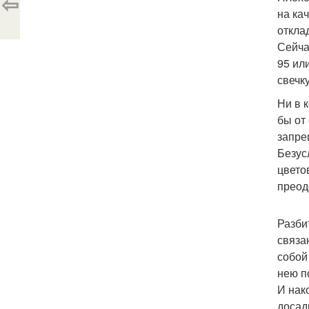
⇦
на ка
откла
Сейчас
95 ил
свечк
Ни в 
бы от
запре
Безус
цвето
преод
Разби
связа
собой
нею п
И нак
досад