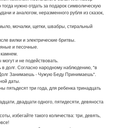
о тогда нужно отдать за подарок символическую
удачи и аналогом, неразменного рубля из сказок,
 мыло, мочалки, щетки, швабры, стиральный
исле вилки и электрические бритвы.
дяные и песочные.
 камнем.
ы могут и не подействовать.
ь в долг. Согласно народному наблюдению, "в
 Долг Занимаешь - Чужую Беду Принимаешь".
ной даты.
 пятьдесят три года, для ребенка тринадцать
надцати, двадцати одного, пятидесяти, девяноста
оты, избегайте такого количества: три, девять,
овсе!