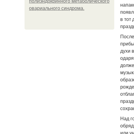
полиэндокринного метаболического
напак
овариального синдрома.
появл
в тот
празд
После
прибы
духи 
одаря
долже
музык
образ
рожде
отбла
празд
сохра
Над г
обряд
или ун