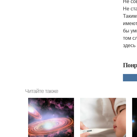
Не со
Не ст
Таким
имеют
бы ум
том с
здесь
Понр
Читайте также