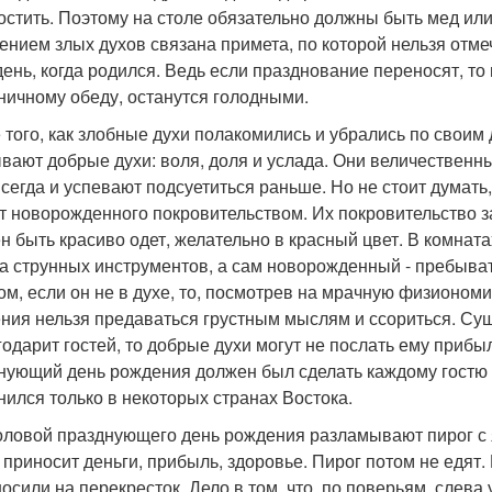
остить. Поэтому на столе обязательно должны быть мед или
ением злых духов связана примета, по которой нельзя отме
 день, когда родился. Ведь если празднование переносят, то 
ничному обеду, останутся голодными.
 того, как злобные духи полакомились и убрались по свои
вают добрые духи: воля, доля и услада. Они величественны
всегда и успевают подсуетиться раньше. Но не стоит думать,
т новорожденного покровительством. Их покровительство з
н быть красиво одет, желательно в красный цвет. В комната
а струнных инструментов, а сам новорожденный - пребыват
ом, если он не в духе, то, посмотрев на мрачную физиономию
ния нельзя предаваться грустным мыслям и ссориться. Сущ
годарит гостей, то добрые духи могут не послать ему приб
нующий день рождения должен был сделать каждому гостю 
нился только в некоторых странах Востока.
оловой празднующего день рождения разламывают пирог с 
 приносит деньги, прибыль, здоровье. Пирог потом не едят.
осили на перекресток. Дело в том, что, по поверьям, слева 