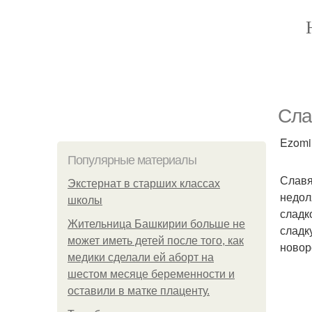
Сла
Ezomir
Популярные материалы
Славян
Экстернат в старших классах
недол
школы
сладк
Жительница Башкирии больше не
сладк
может иметь детей после того, как
новор
медики сделали ей аборт на
шестом месяце беременности и
оставили в матке плаценту.