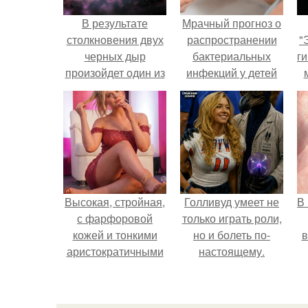
В результате
Мрачный прогноз о
столкновения двух
распространении
"
черных дыр
бактериальных
ги
произойдет один из
инфекций у детей
мощнейших
вышел.
взрывов во
вселенной.
Высокая, стройная,
Голливуд умеет не
В
с фарфоровой
только играть роли,
кожей и тонкими
но и болеть по-
в
аристократичными
настоящему.
чертами, эль
выглядит так, будто
сошла с полотна