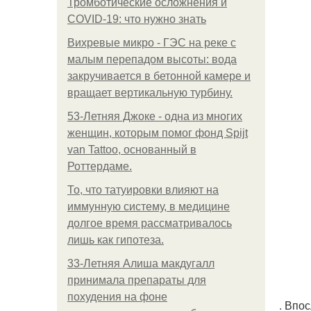
Тромботические осложнения и
COVID-19: что нужно знать
Вихревые микро - ГЭС на реке с
малым перепадом высоты: вода
закручивается в бетонной камере и
вращает вертикальную турбину.
53-Летняя Джоке - одна из многих
женщин, которым помог фонд Spijt
van Tattoo, основанный в
Роттердаме.
То, что татуировки влияют на
иммунную систему, в медицине
долгое время рассматривалось
лишь как гипотеза.
33-Летняя Алиша макдугалл
принимала препараты для
похудения на фоне
. Впо