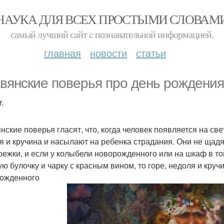
НАУКА ДЛЯ ВСЕХ ПРОСТЫМИ СЛОВАМ
самый лучший сайт c познавательной информацией.
главная
новости
статьи
вянские поверья про день рождения
.
ские поверья гласят, что, когда человек появляется на свет
я и кручина и насылают на ребенка страдания. Они не щадят
оежки, и если у колыбели новорожденного или на шкаф в то
ую булочку и чарку с красным вином, то горе, недоля и кру
ожденного