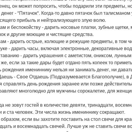
енец, он может попросить, чтобы подарили эти предметы, н
 денег - "Пятачок". Когда-то давно пятачок был талисманом 
сящего прибыль и нейтрализующего злую волю.
зам и беспокойству - дарить носовые платки, зубные щетки,
ок и другие моющие и чистящие средства.
рам - дарить острые, колющие и режущие предметы, в том ч
луке - дарить часы, включая электронные, декоративные во
ставанию - дарить украшения с аметистом, ониксом, лунным
 же, если за такие дары будет отдано пять копеек то примет
ь рождения имениннику нельзя ни занимать денег, ни дават
Даешь - Свое Отдаешь (Подразумевается Благополучие), в
я справлять день рождения заранее или позже действитель
равляют многолюдно для мужчины сорокалетие, для женщины
да не зовут гостей в количестве девяти, тринадцати, восем
и и ста человек. Эти числа жизнь имениннику сокращают.
 образом, если вы захотите поставить на стол свечи для крас
дцать и восемнадцать свечей. Лучше уж не ставить свечи в