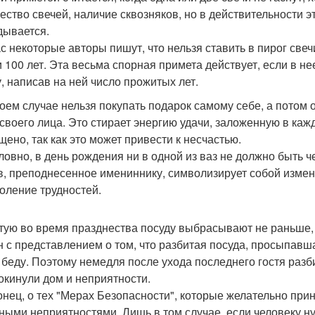
чество свечей, наличие сквозняков, но в действительности 
дывается.
 некоторые авторы пишут, что нельзя ставить в пирог свечи,
и 100 лет. Эта весьма спорная примета действует, если в не
у, написав на ней число прожитых лет.
коем случае нельзя покупать подарок самому себе, а потом о
 своего лица. Это стирает энергию удачи, заложенную в ка
щено, так как это может привести к несчастью.
ловно, в день рождения ни в одной из ваз не должно быть ч
в, преподнесенное имениннику, символизирует собой измене
оление трудностей.
тую во время празднества посуду выбрасывают не раньше, 
н с представлением о том, что разбитая посуда, просыпавшая
 беду. Поэтому немедля после ухода последнего гостя разб
окинули дом и неприятности.
онец, о тех "Мерах Безопасности", которые желательно при
ными неприятностями. Лишь в том случае, если человеку н