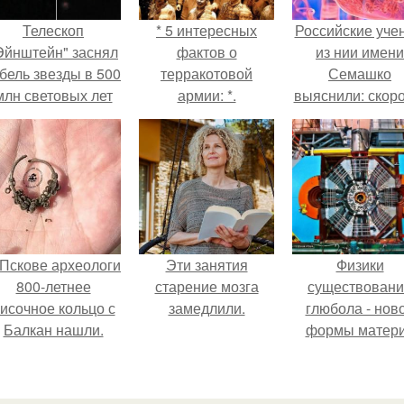
Телескоп
* 5 интересных
Российские уче
Эйнштейн" заснял
фактов о
из нии имени
бель звезды в 500
терракотовой
Семашко
млн световых лет
армии: *.
выяснили: скоро
от земли.
старения напря
зависит от
состояния сосу
и работы сердц
 Пскове археологи
Эти занятия
Физики
800-летнее
старение мозга
существован
исочное кольцо с
замедлили.
глюбола - нов
Балкан нашли.
формы матер
подтвердили