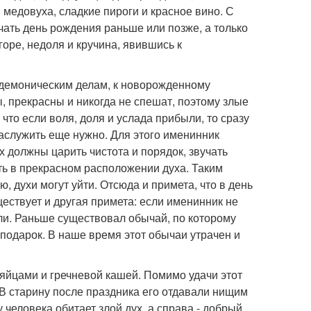
 медовуха, сладкие пироги и красное вино. С
чать день рождения раньше или позже, а только
горе, недоля и кручина, явившись к
м демоническим делам, к новорожденному
, прекрасны и никогда не спешат, поэтому злые
 что если воля, доля и услада прибыли, то сразу
аслужить еще нужно. Для этого именинник
х должны царить чистота и порядок, звучать
ь в прекрасном расположении духа. Таким
, духи могут уйти. Отсюда и примета, что в день
ествует и другая примета: если именинник не
ыли. Раньше существовал обычай, по которому
подарок. В наше время этот обычаи утрачен и
яйцами и гречневой кашей. Помимо удачи этот
 В старину после праздника его отдавали нищим
у человека обитает злой дух, а справа - добрый.