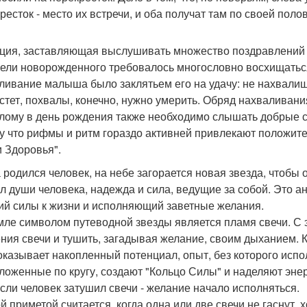
ресток - место их встречи, и оба получат там по своей поло
ция, заставляющая выслушивать множество поздравлений в 
ели новорожденного требовалось многословно восхищаться
ливание малыша было заклятьем его на удачу: не нахвалиш
стет, похвалы, конечно, нужно умерить. Обряд нахваливания
лому в день рождения также необходимо слышать добрые сло
у что рифмы и ритм гораздо активней привлекают положите
и Здоровья".
 родился человек, на небе загорается новая звезда, чтобы о
л души человека, надежда и сила, ведущие за собой. Это ан
й силы к жизни и исполняющий заветные желания.
мле символом путеводной звезды является пламя свечи. С 
ния свечи и тушить, загадывая желание, своим дыханием. 
показывает накопленный потенциал, опыт, без которого исп
ложенные по кругу, создают "Кольцо Силы" и наделяют эне
если человек затушил свечи - желание начало исполняться.
й приметой считается, когда одна или две свечи не гаснут, х