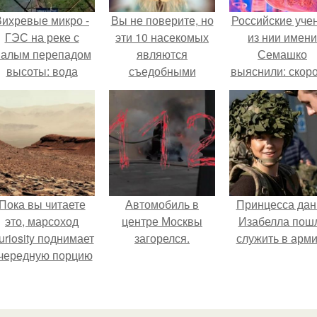
Вихревые микро -
Вы не поверите, но
Российские уче
ГЭС на реке с
эти 10 насекомых
из нии имени
алым перепадом
являются
Семашко
высоты: вода
съедобными
выяснили: скоро
закручивается в
поделитьсярассказать
старения напря
етонной камере и
возможно, вы не
зависит от
вращает
поверите, но
состояния сосу
вертикальную
насекомые
и работы сердц
турбину.
съедобны.
Пока вы читаете
Автомобиль в
Принцесса дан
это, марсоход
центре Москвы
Изабелла пош
uriosity поднимает
загорелся.
служить в арм
чередную порцию
красной пыли. 6.