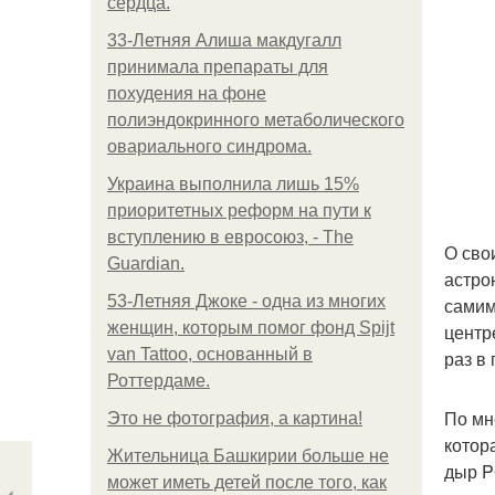
сердца.
33-Летняя Алиша макдугалл
принимала препараты для
похудения на фоне
полиэндокринного метаболического
овариального синдрома.
Украина выполнила лишь 15%
приоритетных реформ на пути к
вступлению в евросоюз, - The
О сво
Guardian.
астро
53-Летняя Джоке - одна из многих
самим
женщин, которым помог фонд Spijt
центр
van Tattoo, основанный в
раз в 
Роттердаме.
По мн
Это не фотография, а картина!
котор
Жительница Башкирии больше не
дыр P
может иметь детей после того, как