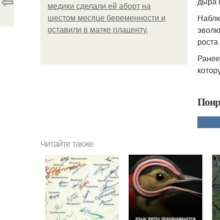
⇦
дыра 
медики сделали ей аборт на
Наблю
шестом месяце беременности и
эволю
оставили в матке плаценту.
роста
Ранее
котор
Понр
Читайте также