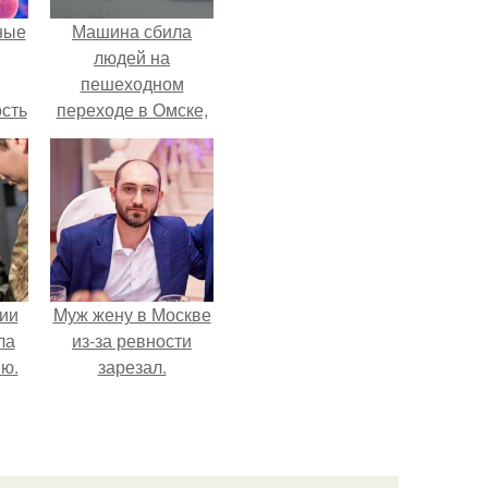
ные
Машина сбила
людей на
пешеходном
сть
переходе в Омске,
мую
пострадали 8
человек.
дов
а.
ии
Mуж жену в Москве
ла
из-за ревности
ию.
зарезал.