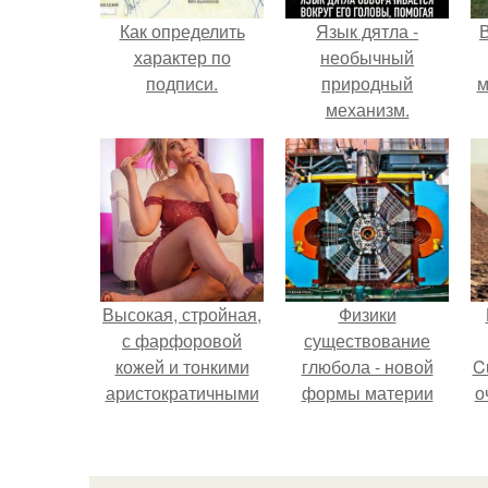
Как определить
Язык дятла -
характер по
необычный
подписи.
природный
м
механизм.
б
Высокая, стройная,
Физики
с фарфоровой
существование
кожей и тонкими
глюбола - новой
C
аристократичными
формы материи
о
чертами, эль
подтвердили.
выглядит так, будто
сошла с полотна