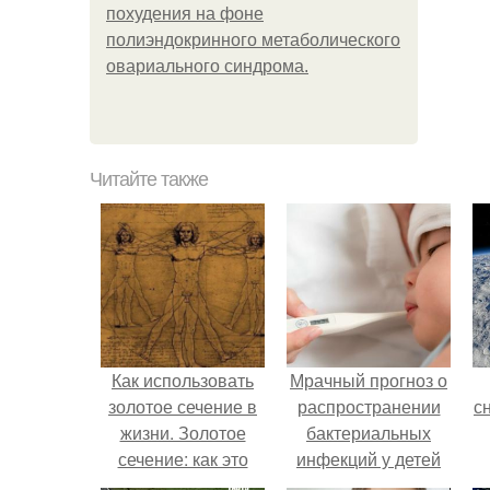
похудения на фоне
полиэндокринного метаболического
овариального синдрома.
Читайте также
Как использовать
Мрачный прогноз о
золотое сечение в
распространении
с
жизни. Золотое
бактериальных
сечение: как это
инфекций у детей
работает.
вышел.
о