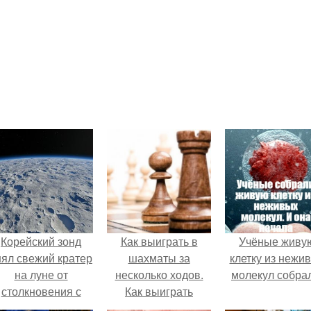
Корейский зонд
Как выиграть в
Учёные живу
нял свежий кратер
шахматы за
клетку из нежи
на луне от
несколько ходов.
молекул собра
столкновения с
Как выиграть
бломком Falcon 9.
шахматную партию