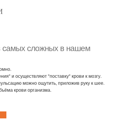
И
з самых сложных в нашем
омно.
ния" и осуществляют "поставку" крови к мозгу.
пульсацию можно ощутить, приложив руку к шее.
объёма крови организма.