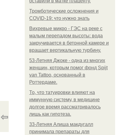
оставили в матке плаценту.
Тромботические осложнения и
COVID-19: что нужно знать
Вихревые микро - ГЭС на реке с
малым перепадом высоты: вода
закручивается в бетонной камере и
вращает вертикальную турбину.
53-Летняя Джоке - одна из многих
женщин, которым помог фонд Spijt
van Tattoo, основанный в
Роттердаме.
То, что татуировки влияют на
иммунную систему, в медицине
долгое время рассматривалось
⇦
лишь как гипотеза.
33-Летняя Алиша макдугалл
принимала препараты для