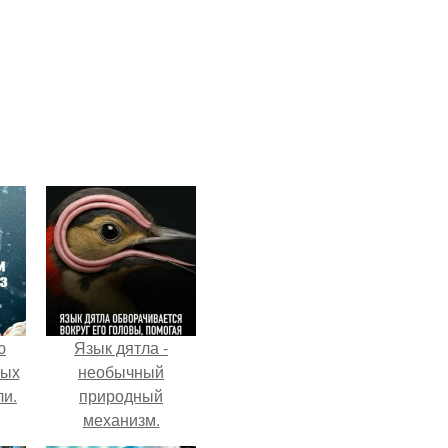
ю
Язык дятла -
вых
необычный
ли.
природный
механизм.