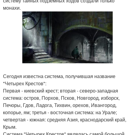
систему тайных подземных ходов создали только
монахи.
Сегодня известна система, получившая название
"Четырех Крестов":
Первая - киевский крест; вторая - северо-западная
система: остров, Порхов, Псков, Новгород, изборск,
Печоры, Гдов, Ладога, Тихвин, орехов, Ивангород,
копорье, ям; третья - восточная система: на Урале;
четвертая - южная: средняя Азия, краснодарский край,
Крым.
Система "Четырех Крестов" являлась самой большой