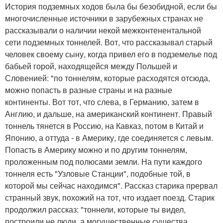
История подземных ходов была бы безобидной, если бы
многочисленные источники в зарубежных странах не
рассказывали о наличии некой межконтенентальной
сети подземных тоннелей. Вот, что рассказывал старый
человек своему сыну, когда привел его в подземелье под
бабьей горой, находящейся между Польшей и
Словенией: "по тоннелям, которые расходятся отсюда,
можно попасть в разные страны и на разные
континенты. Вот тот, что слева, в Германию, затем в
Англию, и дальше, на американский континент. Правый
тоннель тянется в Россию, на Кавказ, потом в Китай и
Японию, а оттуда - в Америку, где соединяется с левым.
Попасть в Америку можно и по другим тоннелям,
проложенным под полюсами земли. На пути каждого
тоннеля есть "Узловые Станции", подобные той, в
которой мы сейчас находимся". Рассказ старика прервал
странный звук, похожий на тот, что издает поезд. Старик
продолжил рассказ: "тоннели, которые ты видел,
построили не люди, а могущественные существа,