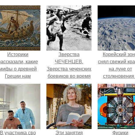
Историки
Зверства
Корейский зо
рассказали, какие
ЧЕЧЕНЦЕВ.
снял свежий кр
мифы о древней
Зверства чеченских
на луне от
Греции нам
боевиков во время
столкновения
навязало кино.
первой чеченской.
обломком Falcon
В участника сво
Эти занятия
Физики