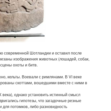
ию современной Шотландии и оставил после
ырезаны изображения животных (лошадей, собак,
е сцены охоты и битв.
о, кельты. Воевали с римлянами. В VI веке
ваны скоттами, вошедшими вместе с ними в
IX века), однако установить истинный смысл
двигались гипотезы, что загадочные резные
и для потомков, либо разновидность