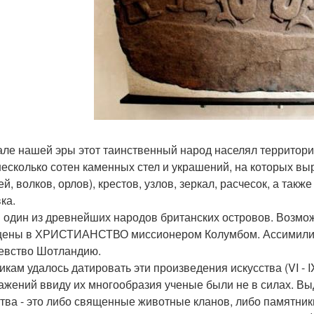
але нашей эры этот таинственный народ населял территор
несколько сотен каменных стел и украшений, на которых в
й, волков, орлов), крестов, узлов, зеркал, расчесок, а такж
ка.
 один из древнейших народов британских островов. Возможн
ены в ХРИСТИАНСТВО миссионером Колумбом. Ассимилиро
евство Шотландию.
икам удалось датировать эти произведения искусства (VI - 
ажений ввиду их многообразия ученые были не в силах. Вы
тва - это либо священные животные кланов, либо памятник