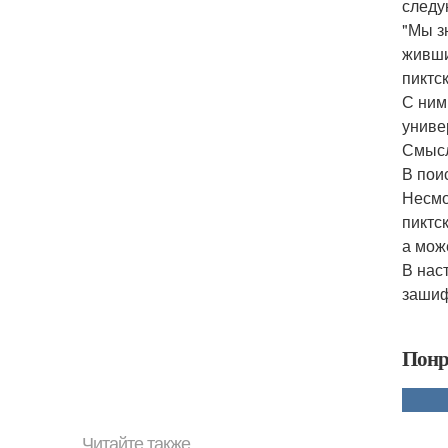
следу
"Мы з
живший
пиктс
С ним
униве
Смысл
В пои
Несмо
пиктс
а може
В нас
зашиф
Понр
Читайте также