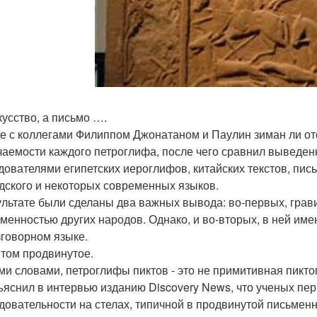
кусство, а письмо ….
е с коллегами Филиппом Джонатаном и Паулин зиман ли отс
чаемости каждого петроглифа, после чего сравнил выведен
дователями египетских иероглифов, китайских текстов, пис
дского и некоторых современных языков.
ультате были сделаны два важных вывода: во-первых, грави
ьменностью других народов. Однако, и во-вторых, в ней им
зговорном языке.
том продвинутое.
ми словами, петроглифы пиктов - это не примитивная пикт
ъяснил в интервью изданию Discovery News, что ученых пер
довательности на стелах, типичной в продвинутой письменнос