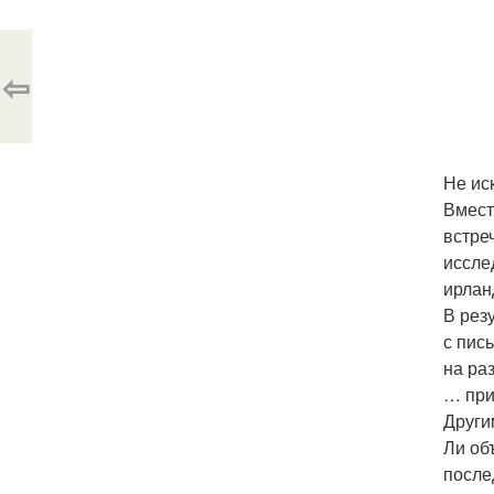
⇦
Не ис
Вмест
встре
иссле
ирлан
В рез
с пис
на ра
… при
Други
Ли об
после