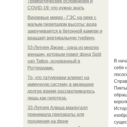
Тромботические осложнения и
COVID-19: что нужно знать
Вихревые микро - ГЭС на реке с
малым перепадом высоты: вода
закручивается в бетонной камере и
вращает вертикальную турбину.
53-Летняя Джоке - одна из многих
женщин, которым помог фонд Spijt
В нач
van Tattoo, основанный в
себя 
Роттердаме.
лососе
То, что татуировки влияют на
Справ
иммунную систему, в медицине
Пикты
долгое время рассматривалось
обращ
лишь как гипотеза.
корол
Истор
33-Летняя Алиша макдугалл
изобр
принимала препараты для
сущес
похудения на фоне