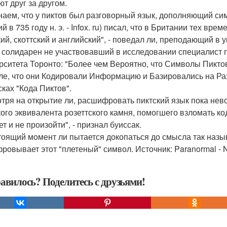
ют друг за другом.
наем, что у пиктов был разговорный язык, дополняющий сим
 в 735 году н. э. - Infox. ru) писал, что в Британии тех вр
кий, скоттский и английский", - поведал ли, преподающий в 
 солидарен не участвовавший в исследовании специалист п
рситета Торонто: "Более чем Вероятно, что Символы Пикт
е, что они Кодировали Информацию и Базировались на Ра
сках "Кода Пиктов".
тря на открытие ли, расшифровать пиктский язык пока нев
кого эквивалента розеттского камня, помогшего взломать ко
т и не произойти", - признал буиссак.
тоящий момент ли пытается докопаться до смысла так назыв
ровывает этот "плетеный" символ. Источник: Paranormal - N
авилось? Поделитесь с друзьями!