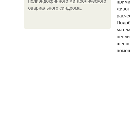
прими
полиэндокринного метаболического
живот
овариального синдрома.
расче
Подоб
матем
неоли
шенно
помощ