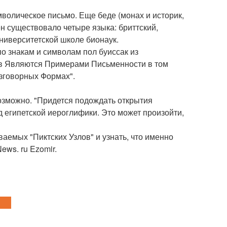
волическое письмо. Еще беде (монах и историк,
емен существовало четыре языка: бриттский,
университетской школе бионаук.
о знакам и символам пол буиссак из
ов Являются Примерами Письменности в том
зговорных Формах".
озможно. "Придется подождать открытия
д египетской иероглифики. Это может произойти,
аемых "Пиктских Узлов" и узнать, что именно
ews. ru Ezomir.