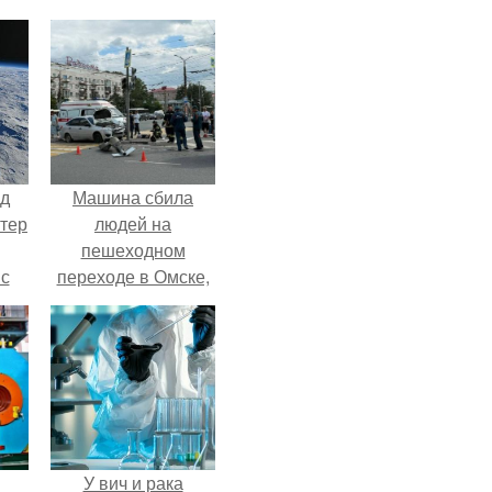
нд
Машина сбила
атер
людей на
пешеходном
 с
переходе в Омске,
 9.
пострадали 8
человек.
У вич и рака