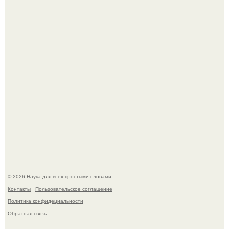
Автомобиль в центре Москвы загорелся.
Mуж жену в Москве из-за ревности зарезал.
© 2026 Наука для всех простыми словами
Контакты
Пользовательское соглашение
Политика конфидециальности
Обратная связь