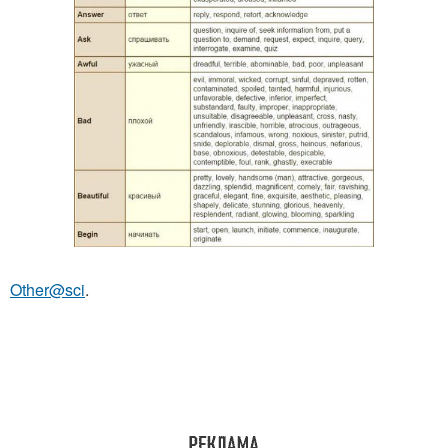
Other@sci
.