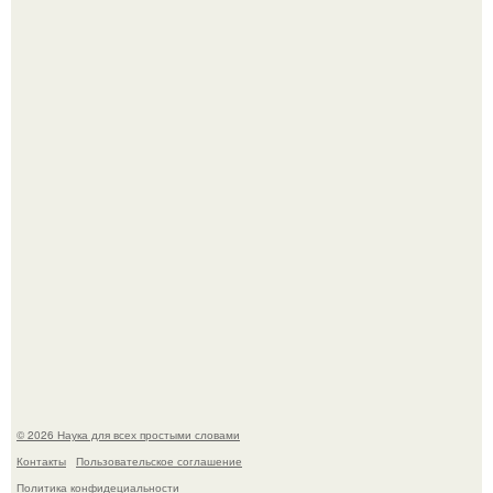
Mуж жену в Москве из-за ревности зарезал.
Мистические тайны кельнского собора.
© 2026 Наука для всех простыми словами
Контакты
Пользовательское соглашение
Политика конфидециальности