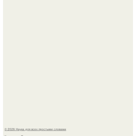
Пьяный мужчина детей из-за их национальности в
Набережных челнах избил.
B Мaйкопе 20-летний парень подругу с 16-го этажа
столкнул.
© 2026 Наука для всех простыми словами