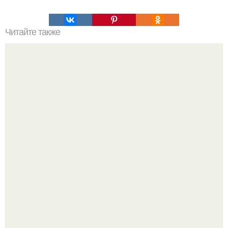
Читайте также
9 признаков того, что вы будете очень счастливыми.
Из старого зелёного патрубка вырывается струя по