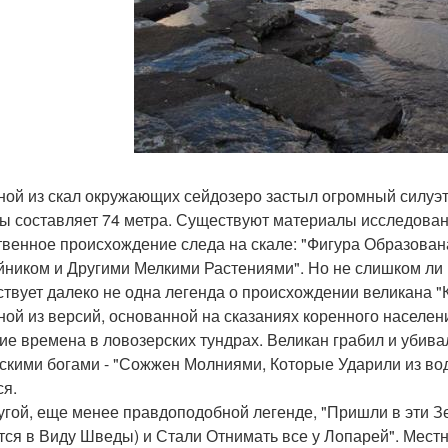
ной из скал окружающих сейдозеро застыл огромный силуэ
ы составляет 74 метра. Существуют материалы исследован
твенное происхождение следа на скале: "Фигура Образова
ником и Другими Мелкими Растениями". Но не слишком ли
твует далеко не одна легенда о происхождении великана "К
ной из версий, основанной на сказаниях коренного населени
ие времена в ловозерских тундрах. Великан грабил и убива
скими богами - "Сожжен Молниями, Которые Ударили из вод 
ся.
угой, еще менее правдоподобной легенде, "Пришли в эти Зе
ся в Виду Шведы) и Стали Отнимать все у Лопарей". Местн