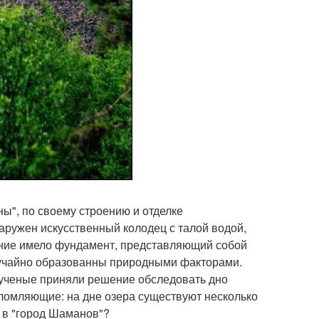
", по своему строению и отделке
ружен искусственный колодец с талой водой,
оение имело фундамент, представляющий собой
лучайно образованны природными факторами.
 ученые приняли решение обследовать дно
ломляющие: на дне озера существуют несколько
д в "город Шаманов"?