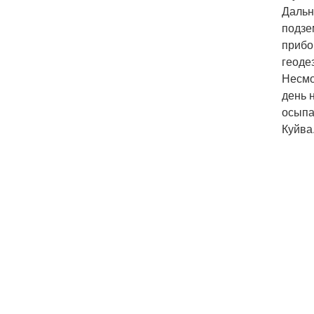
Дальн
подзе
прибо
геоде
Несмо
день 
осыпа
Куйва