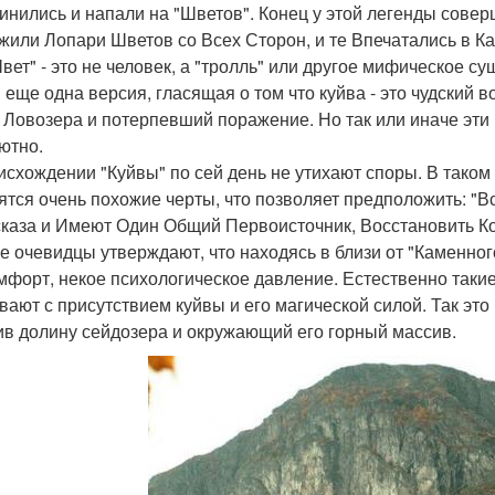
инились и напали на "Шветов". Конец у этой легенды сове
жили Лопари Шветов со Всех Сторон, и те Впечатались в Ка
Швет" - это не человек, а "тролль" или другое мифическое су
и еще одна версия, гласящая о том что куйва - это чудский
 Ловозера и потерпевший поражение. Но так или иначе эт
ютно.
исхождении "Куйвы" по сей день не утихают споры. В таком
ятся очень похожие черты, что позволяет предположить: "В
каза и Имеют Один Общий Первоисточник, Восстановить К
е очевидцы утверждают, что находясь в близи от "Каменно
мфорт, некое психологическое давление. Естественно так
вают с присутствием куйвы и его магической силой. Так это
ив долину сейдозера и окружающий его горный массив.