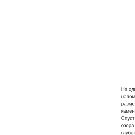
На од
напом
разме
камен
Спуст
озера
глубо