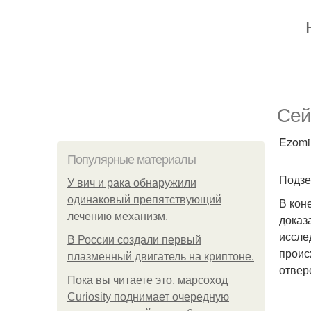
Сей
Ezomir
Популярные материалы
Подзе
У вич и рака обнаружили
одинаковый препятствующий
В кон
лечению механизм.
доказ
иссле
В России создали первый
проис
плазменный двигатель на криптоне.
отвер
Пока вы читаете это, марсоход
Curiosity поднимает очередную