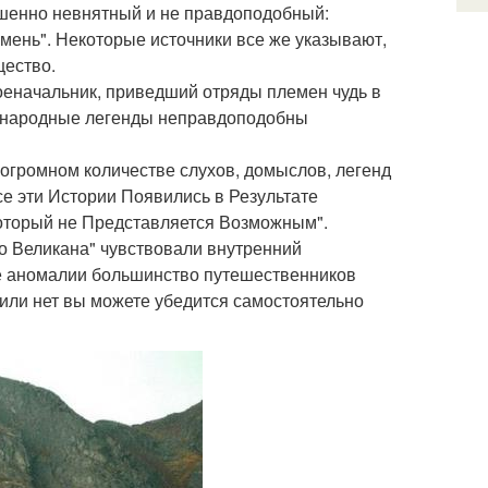
ршенно невнятный и не правдоподобный:
мень". Некоторые источники все же указывают,
щество.
 военачальник, приведший отряды племен чудь в
и народные легенды неправдоподобны
 огромном количестве слухов, домыслов, легенд
се эти Истории Появились в Результате
оторый не Представляется Возможным".
го Великана" чувствовали внутренний
ие аномалии большинство путешественников
 или нет вы можете убедится самостоятельно