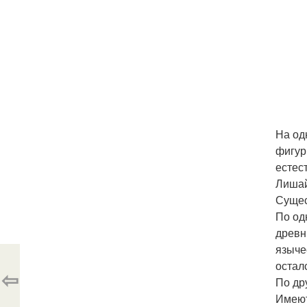
На од
фигур
естес
Лишай
Сущес
По од
древн
языче
остал
⇦
По др
Имеют