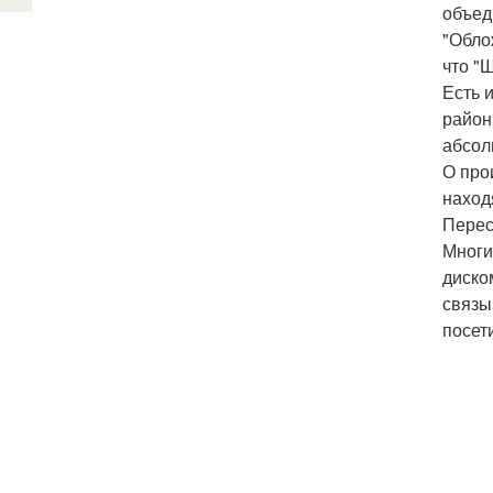
объед
"Обло
что "
Есть 
район
абсол
О про
наход
Перес
Многи
диско
связы
посет