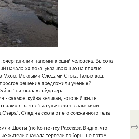
т, очертаниями напоминающий человека. Высота
ий начала 20 века, указывающие на вполне
на Мхом, Мокрыми Следами Стока Талых вод,
 простое решение предложили ученые?
уйвы" на скалах сейдозера.
я - саамов, куйва великан, который жил в
л саамов, за что был уничтожен саамскими
Озера". След на скале от его сожженного тела
⇨
мли Шветы (по Контектсу Рассказа Видно, что
ые жители сначала терпели поборы, но потом