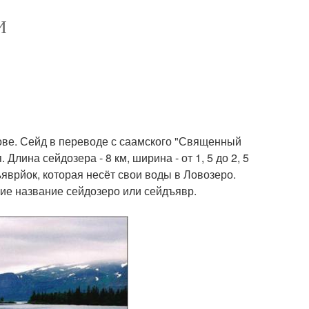
И
рове. Сейд в переводе с саамского "Священный
лина сейдозера - 8 км, ширина - от 1, 5 до 2, 5
ъяврйок, которая несёт свои воды в Ловозеро.
ие название сейдозеро или сейдъявр.