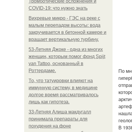
Тромботические осложнения и
COVID-19: что нужно знать
Вихревые микро - ГЭС на реке с
малым перепадом высоты: вода
закручивается в бетонной камере и
вращает вертикальную турбину.
53-Летняя Джоке - одна из многих
женщин, которым помог фонд Spijt
van Tattoo, основанный в
По мн
Роттердаме.
гипер
То, что татуировки влияют на
отпра
иммунную систему, в медицине
котор
долгое время рассматривалось
аркти
лишь как гипотеза.
артеф
33-Летняя Алиша макдугалл
нашла
принимала препараты для
геоло
похудения на фоне
В 193