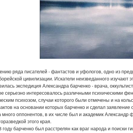
ению ряда писателей - фантастов и уфологов, одно из пре
борейской цивилизации. Искатели неизведанного изучают эт
вилась экспедиция Александра барченко - врача, оккультиста
ое серьезно интересовалось различными психическими фен
ческим психозом, случаи которого были отмечены и на коль
актов на основании которых барченко и сделал заявление 
 много оппонентов, в их числе был и академик Александр 
горазведкой этого края.
8 году барченко был расстрелян как враг народа и поиски 