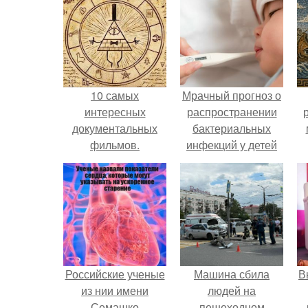
10 самых
Мрачный прогноз о
интересных
распространении
документальных
бактериальных
фильмов.
инфекций у детей
вышел.
Российские ученые
Машина сбила
В
из нии имени
людей на
Семашко
пешеходном