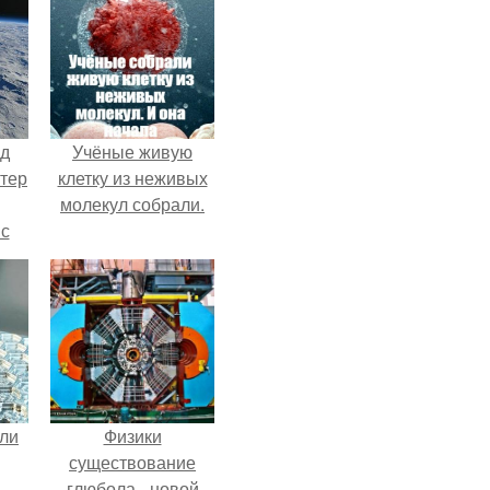
нд
Учёные живую
атер
клетку из неживых
молекул собрали.
 с
 9.
али
Физики
существование
глюбола - новой