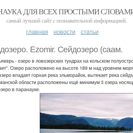
НАУКА ДЛЯ ВСЕХ ПРОСТЫМИ СЛОВАМ
самый лучший сайт c познавательной информацией.
главная
новости
статьи
дозеро. Ezomir. Сейдозеро (саам.
явврь - озеро в ловозерских тундрах на кольском полуост
ает". Озеро расположено на высоте 189 м над уровнем моря. Д
 озеро впадает горная река эльморайок, вытекает река сейд
манской области расположены ещё минимум 3 озера носящ
зеро в паранауке.