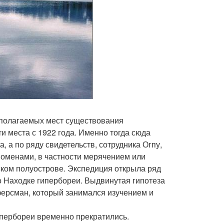
дполагаемых мест существования
и места с 1922 года. Именно тогда сюда
, а по ряду свидетельств, сотрудника Огпу,
оменами, в частности мерячением или
ском полуострове. Экспедиция открыла ряд
о Находке гипербореи. Выдвинутая гипотеза
ферсман, который занимался изучением и
гипербореи временно прекратились.