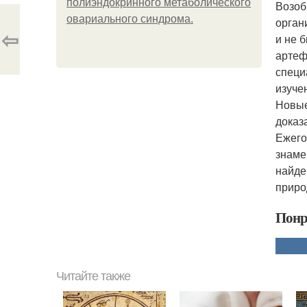
полиэндокринного метаболического
Возоб
овариального синдрома.
орган
⇦
и не 
артеф
специ
изуче
Новые
доказ
Ежего
знаме
найде
приро
Понр
Читайте также