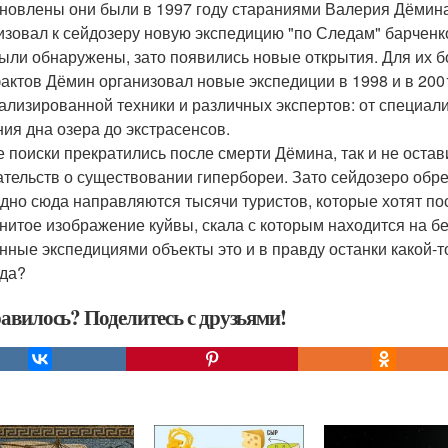
новлены они были в 1997 году стараниями Валерия Дёмина
изовал к сейдозеру новую экспедицию "по Следам" барченк
были обнаружены, зато появились новые открытия. Для их б
актов Дёмин организовал новые экспедиции в 1998 и в 200
ализированной техники и различных экспертов: от специал
ния дна озера до экстрасенсов.
 поиски прекратились после смерти Дёмина, так и не остав
ательств о существовании гипербореи. Зато сейдозеро обр
дно сюда направляются тысячи туристов, которые хотят пос
нитое изображение куйвы, скала с которым находится на бер
нные экспедициями объекты это и в правду останки какой-т
да?
авилось? Поделитесь с друзьями!