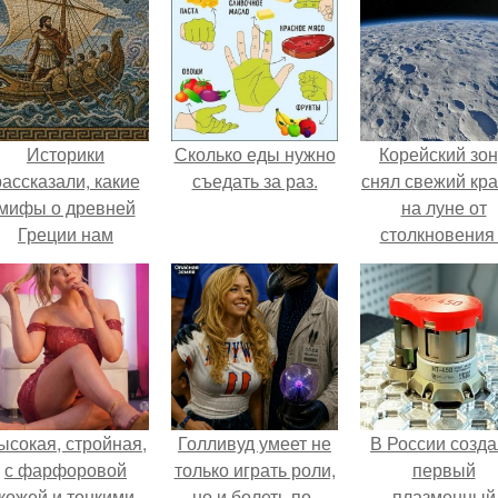
Историки
Сколько еды нужно
Корейский зо
рассказали, какие
съедать за раз.
снял свежий кр
мифы о древней
на луне от
Греции нам
столкновения
навязало кино.
обломком Falcon
ысокая, стройная,
Голливуд умеет не
В России созд
с фарфоровой
только играть роли,
первый
кожей и тонкими
но и болеть по-
плазменный