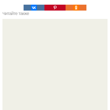
Читайте также
Что такое горизонт событий простыми словами. Что
такое горизонт событий, или, как вырваться из черной
дыры.