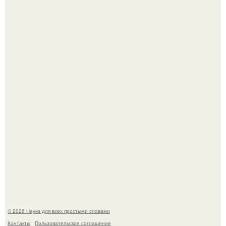
История земли: легенды о двух солнцах.
B Мaйкопе 20-летний парень подругу с 16-го этажа
столкнул.
© 2026 Наука для всех простыми словами
Контакты
Пользовательское соглашение