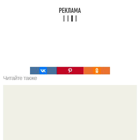
Читайте также
Атеросклероз сосудов нижних конечностей. Лечение