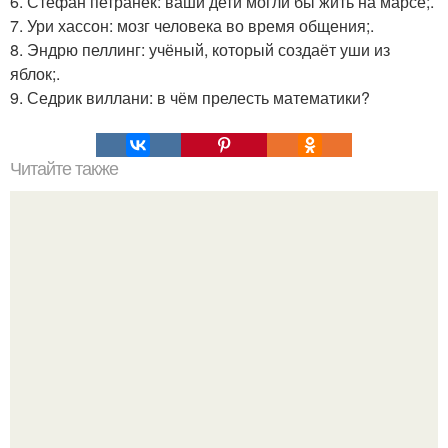
6. Стефан петранек: ваши дети могли бы жить на марсе;.
7. Ури хассон: мозг человека во время общения;.
8. Эндрю пеллинг: учёный, который создаёт уши из
яблок;.
9. Седрик виллани: в чём прелесть математики?
Читайте также
Ученые разработали "Умные" швы и бинты, следящие за
здоровьем.