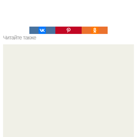
Читайте также
Это невероятное фото было сделано в чернобыле 24
апреля 1997 года.