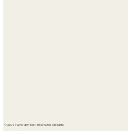
История земли: легенды о двух солнцах.
B Мaйкопе 20-летний парень подругу с 16-го этажа
столкнул.
© 2026 Наука для всех простыми словами