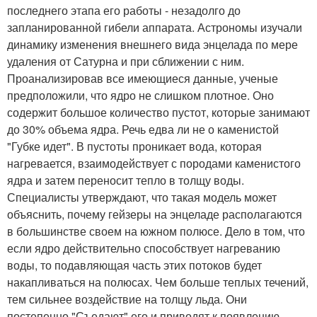
последнего этапа его работы - незадолго до
запланированной гибели аппарата. Астрономы изучали
динамику изменения внешнего вида энцелада по мере
удаления от Сатурна и при сближении с ним.
Проанализировав все имеющиеся данные, ученые
предположили, что ядро не слишком плотное. Оно
содержит большое количество пустот, которые занимают
до 30% объема ядра. Речь едва ли не о каменистой
"Губке идет". В пустоты проникает вода, которая
нагревается, взаимодействует с породами каменистого
ядра и затем переносит тепло в толщу воды.
Специалисты утверждают, что такая модель может
объяснить, почему гейзеры на энцеладе располагаются
в большинстве своем на южном полюсе. Дело в том, что
если ядро действительно способствует нагреванию
воды, то подавляющая часть этих потоков будет
накапливаться на полюсах. Чем больше теплых течений,
тем сильнее воздействие на толщу льда. Они
постепенно "Съедают" его и приводят к появлению