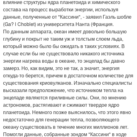
влияние структуры ядра планетоида и химического
состава на процесс выработки энергии, используя
данные, полученные от "Кассини", - заявил Гаэль шобле
(Ga? l Choblet) из университета Нанта (Франция.
По данным аппарата, океан имеет довольно большую
глубину и покрыт не таким уж и толстым слоем льда,
который можно было бы ожидать в таких условиях. В
случае если бы не существовало никакого источника
энергии нагрева воды в океане, то энцелад бы давно
замерз. Но, как видим, это не так, а значит, энергия
откуда-то берется, причем в достаточном количестве для
существования криовулканов. Изначально специалисты
высказали предположение, что источником тепла на
энцеладе являются приливные силы. Они, по мнению
астрономов, растягивают и сжимают твердое ядро
планетоида. Немного позже выяснилось, что этого явно
недостаточно для генерации тепла, позволяющего
океану существовать в течение многих миллионов лет.
Помогли данные, собранные зондом "Кассини" в ходе