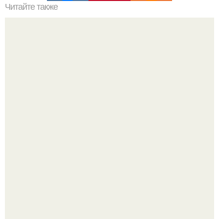
Читайте также
Гештальт. Что такое гештальт.
Опоссум - единственный сумчатый обитатель северной
америки.