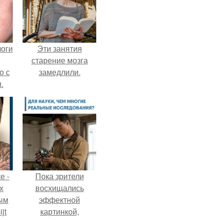
логи
Эти занятия
старение мозга
о с
замедлили.
.
е -
Пока зрители
х
восхищались
ым
эффектной
jt
картинкой,