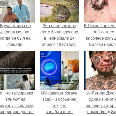
В участника сво
Это невероятное
В Пскове архео
ударила молния,
фото было сделано
800-летнее
когда он был на
в чернобыле 24
височное кольц
лошади.
апреля 1997 года.
Балкан нашли
о, что татуировки
ИИ сделает богаче
53-Летняя Джок
влияют на
всех - и особенно
одна из многи
ммунную систему,
тех, кто
женщин, котор
 медицине долгое
зарабатывает
помог фонд Spi