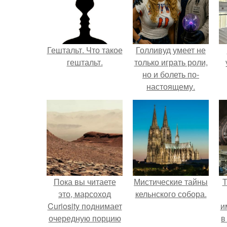
Гештальт. Что такое
Голливуд умеет не
гештальт.
только играть роли,
но и болеть по-
настоящему.
Пока вы читаете
Мистические тайны
Т
это, марсоход
кельнского собора.
Curiosity поднимает
и
очередную порцию
в