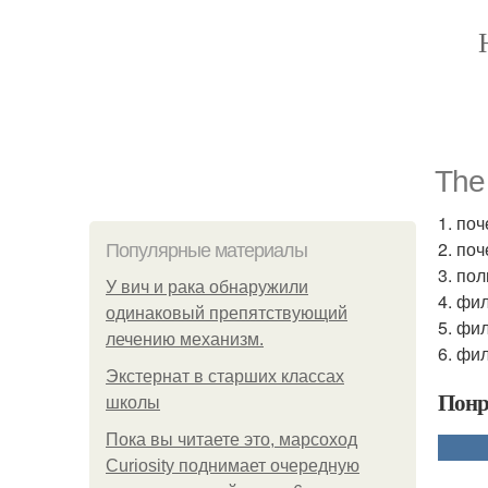
The 
1. по
2. по
Популярные материалы
3. по
У вич и рака обнаружили
4. фи
одинаковый препятствующий
5. фи
лечению механизм.
6. фи
Экстернат в старших классах
Понр
школы
Пока вы читаете это, марсоход
Curiosity поднимает очередную