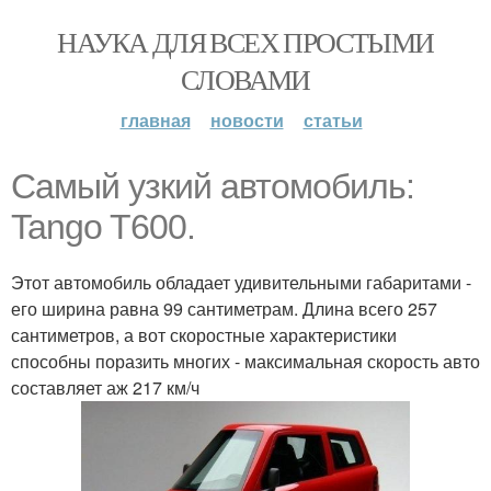
НАУКА ДЛЯ ВСЕХ ПРОСТЫМИ
СЛОВАМИ
главная
новости
статьи
Самый узкий автомобиль:
Tango T600.
Этот автомобиль обладает удивительными габаритами -
его ширина равна 99 сантиметрам. Длина всего 257
сантиметров, а вот скоростные характеристики
способны поразить многих - максимальная скорость авто
составляет аж 217 км/ч