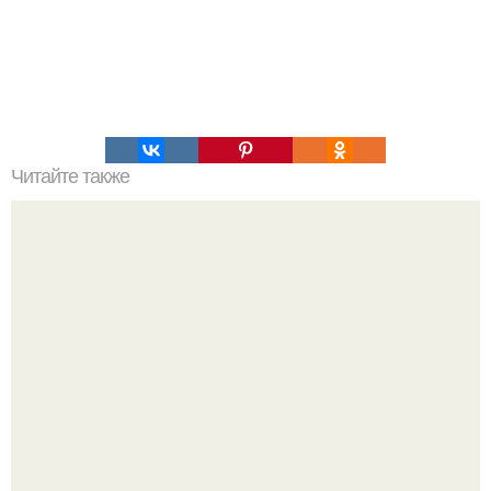
Читайте также
Мифические птицы. В мифологии разных стран большое
место занимают образы птиц.