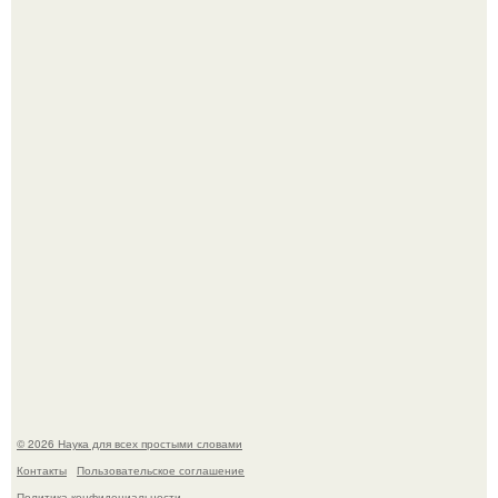
Жительница Башкирии больше не может иметь детей
после того, как медики сделали ей аборт на шестом
месяце беременности и оставили в матке плаценту.
В участника сво ударила молния, когда он был на
лошади.
© 2026 Наука для всех простыми словами
Контакты
Пользовательское соглашение
Политика конфидециальности