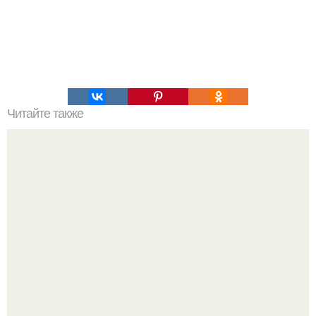
Читайте также
Мифические птицы. В мифологии разных стран большое
место занимают образы птиц.