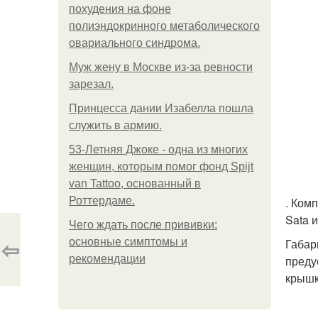
похудения на фоне
полиэндокринного метаболического
овариального синдрома.
Mуж жену в Москве из-за ревности
зарезал.
Принцесса дании Изабелла пошла
служить в армию.
53-Летняя Джоке - одна из многих
женщин, которым помог фонд Spijt
van Tattoo, основанный в
Роттердаме.
. Ком
Sata и
Чего ждать после прививки:
⇦
основные симптомы и
Габар
рекомендации
преду
крышк