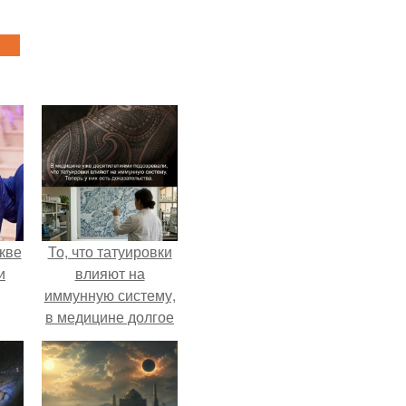
кве
То, что татуировки
и
влияют на
иммунную систему,
в медицине долгое
время
рассматривалось
лишь как гипотеза.