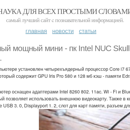
НАУКА ДЛЯ ВСЕХ ПРОСТЫМИ СЛОВАМ
самый лучший сайт c познавательной информацией.
главная
новости
статьи
ый мощный мини - пк Intel NUC Skull
.
пьютере установлен четырехъядерный процессор Core i7 677
который содержит GPU Iris Pro 580 и 128 мб кэш - памяти Ed
тер оснащен адаптерами Intel 8260 802. 11ac. Wi - Fi и Blu
ый позволяет использовать внешнюю видеокарту. Также в к
 USB 3. 0, Displayport 1. 2, слот для карт памяти, разъем 