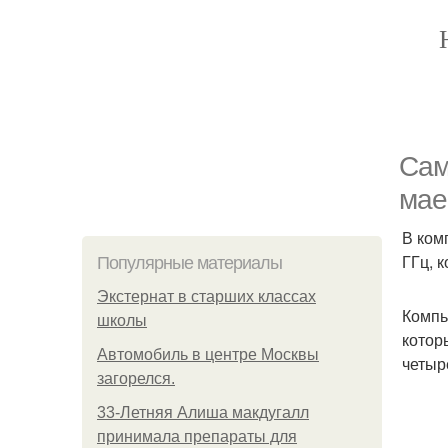
Сам
мае
В ком
ГГц, 
Популярные материалы
Экстернат в старших классах
Компью
школы
котор
Автомобиль в центре Москвы
четыре
загорелся.
33-Летняя Алиша макдугалл
принимала препараты для