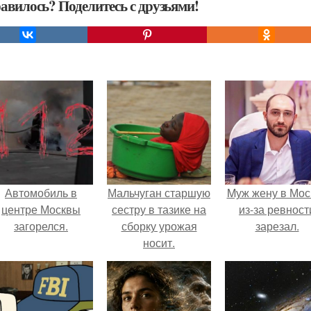
авилось? Поделитесь с друзьями!
Автомобиль в
Мальчуган старшую
Mуж жену в Мос
центре Москвы
сестру в тазике на
из-за ревност
загорелся.
сборку урожая
зарезал.
носит.